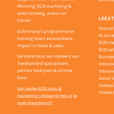
Mönning: B2B marketing &
sales strateeg, auteur en
LEEST
trainer.
Acquisi
dutchmarq’s programma en
AI als v
training levert aantoonbare
B2B ma
impact in leads & sales.
B2B sal
Versterkt door een netwerk van
Busine
‘hand-picked’
specialisten,
Inboun
partner bedrijven & slimme
Inboun
tools.
Social S
Salesp
Van welke B2B sales &
Online 
marketing uitdaging heb jij te
vaak slaaptekort?