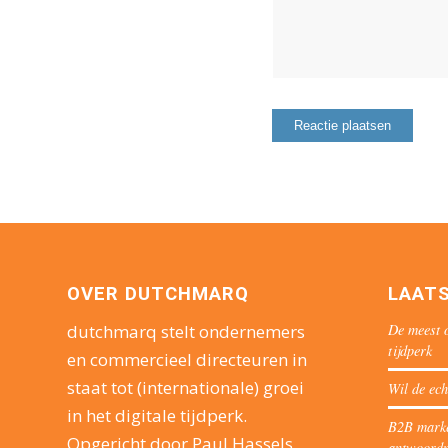
OVER DUTCHMARQ
LAAT
De meest o
dutchmarq stelt ondernemers
tijdperk
en commercieel directeuren in
staat tot (internationale) groei
Wil de ech
in het digitale tijdperk.
B2B market
Opgericht door Paul Hassels
antwoord