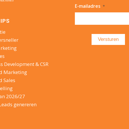
E-mailadres
*
IPS
tie
ersneller
rketing
es
ss Development & CSR
d Marketing
d Sales
elling
lan 2026/27
Leads genereren