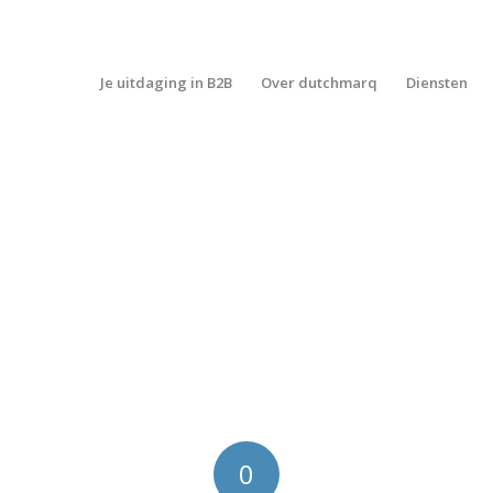
Je uitdaging in B2B
Over dutchmarq
Diensten
0