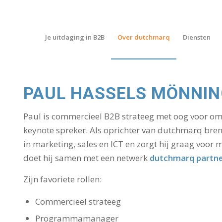
Je uitdaging in B2B
Over dutchmarq
Diensten
PAUL HASSELS MÖNNI
Paul is commercieel B2B strateeg met oog voor 
keynote spreker. Als oprichter van dutchmarq breng
in marketing, sales en ICT en zorgt hij graag voor
doet hij samen met een netwerk
dutchmarq partn
Zijn favoriete rollen:
Commercieel strateeg
Programmamanager