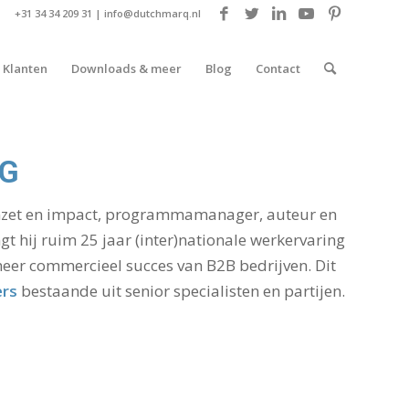
+31 34 34 209 31 |
info@dutchmarq.nl
Klanten
Downloads & meer
Blog
Contact
NG
omzet en impact, programmamanager, auteur en
t hij ruim 25 jaar (inter)nationale werkervaring
 meer commercieel succes van B2B bedrijven. Dit
ers
bestaande uit senior specialisten en partijen.