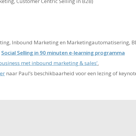
eting, Customer Centric Selling in B2B)
ting, Inbound Marketing en Marketingautomatisering, BD
q
Social Selling in 90 minuten e-learning programma
 business met inbound marketing & sales’
.
ier
naar Paul’s beschikbaarheid voor een lezing of keynot