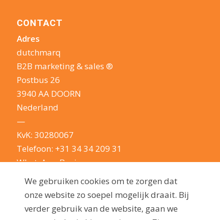
CONTACT
Adres
dutchmarq
B2B marketing & sales ®
Postbus 26
3940 AA DOORN
Nederland
—
KvK: 30280067
Telefoon:
+31 34 34 209 31
WhatsApp Business
E-mail:
info@dutchmarq.nl
We gebruiken cookies om te zorgen dat
—
onze website zo soepel mogelijk draait. Bij
We houden van een geintje. Maar nemen je
verder gebruik van de website, gaan we
privacy erg serieus: lees hier onze