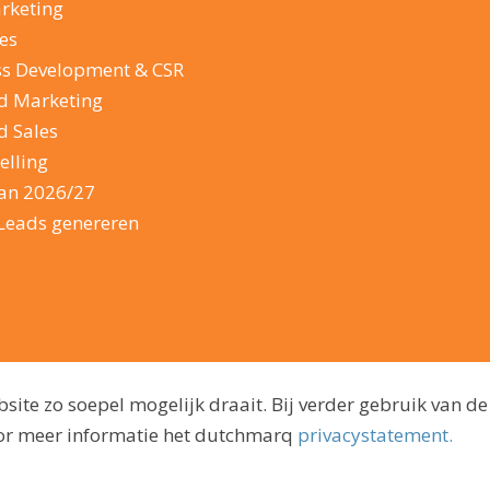
rketing
es
ss Development & CSR
d Marketing
d Sales
elling
lan 2026/27
Leads genereren
ite zo soepel mogelijk draait. Bij verder gebruik van de
voor meer informatie het dutchmarq
privacystatement.