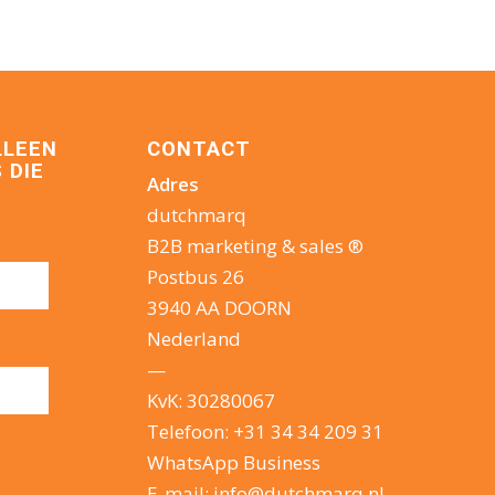
LLEEN
CONTACT
 DIE
Adres
dutchmarq
B2B marketing & sales ®
Postbus 26
3940 AA DOORN
Nederland
—
KvK: 30280067
Telefoon:
+31 34 34 209 31
WhatsApp Business
E-mail:
info@dutchmarq.nl