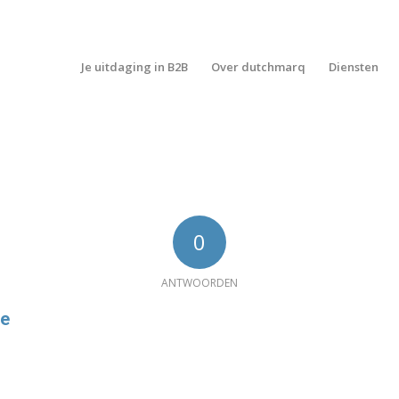
Je uitdaging in B2B
Over dutchmarq
Diensten
0
ANTWOORDEN
ie