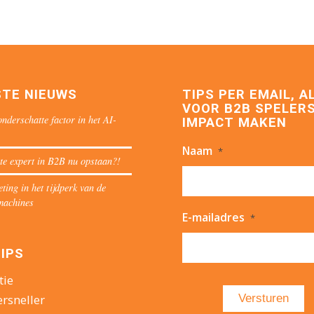
STE NIEUWS
TIPS PER EMAIL, A
VOOR B2B SPELERS
nderschatte factor in het AI-
IMPACT MAKEN
Naam
*
te expert in B2B nu opstaan?!
ing in het tijdperk van de
machines
E-mailadres
*
IPS
tie
ersneller