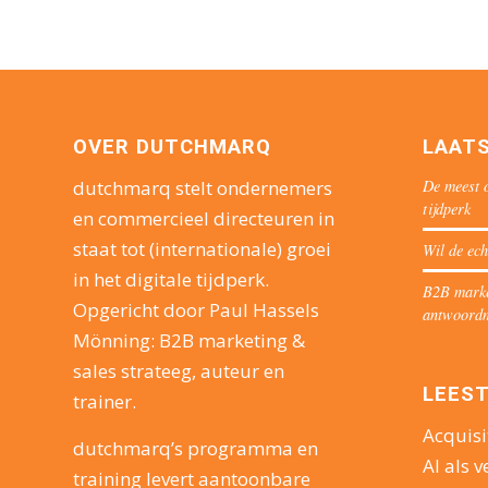
OVER DUTCHMARQ
LAAT
De meest o
dutchmarq stelt ondernemers
tijdperk
en commercieel directeuren in
staat tot (internationale) groei
Wil de ech
in het digitale tijdperk.
B2B market
Opgericht door Paul Hassels
antwoord
Mönning: B2B marketing &
sales strateeg, auteur en
LEEST
trainer.
Acquisi
dutchmarq’s programma en
AI als v
training levert aantoonbare