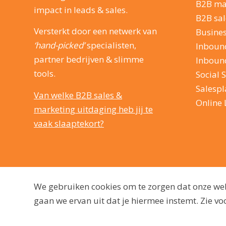
B2B ma
impact in leads & sales.
B2B sal
Versterkt door een netwerk van
Busine
‘hand-picked’
specialisten,
Inboun
partner bedrijven & slimme
Inboun
tools.
Social S
Salesp
Van welke B2B sales &
Online 
marketing uitdaging heb jij te
vaak slaaptekort?
We gebruiken cookies om te zorgen dat onze webs
gaan we ervan uit dat je hiermee instemt. Zie 
© 2009 - 2026, dutchmarq |
Duurzaam ontwikkeld door Go2People