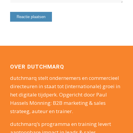
OVER DUTCHMARQ
dutchmarq stelt ondernemers en commercieel
directeuren in staat tot (internationale) groei in
het digitale tijdperk. Opgericht door Paul
Hassels Mönning: B2B marketing & sales
strateeg, auteur en trainer.
dutchmarq’s programma en training levert
aantoonbare impact in leads & sales.