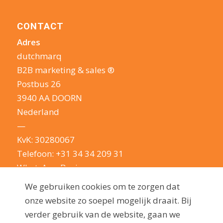
CONTACT
Adres
dutchmarq
B2B marketing & sales ®
Postbus 26
3940 AA DOORN
Nederland
—
KvK: 30280067
Telefoon:
+31 34 34 209 31
WhatsApp Business
E-mail:
info@dutchmarq.nl
We gebruiken cookies om te zorgen dat
—
onze website zo soepel mogelijk draait. Bij
We houden van een geintje. Maar nemen je
verder gebruik van de website, gaan we