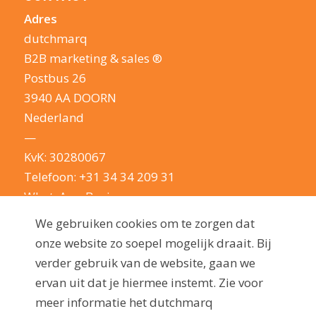
Adres
dutchmarq
B2B marketing & sales ®
Postbus 26
3940 AA DOORN
Nederland
—
KvK: 30280067
Telefoon:
+31 34 34 209 31
WhatsApp Business
E-mail:
info@dutchmarq.nl
We gebruiken cookies om te zorgen dat
—
onze website zo soepel mogelijk draait. Bij
We houden van een geintje. Maar nemen je
verder gebruik van de website, gaan we
privacy erg serieus: lees hier onze
ervan uit dat je hiermee instemt. Zie voor
privacyverklaring
meer informatie het dutchmarq