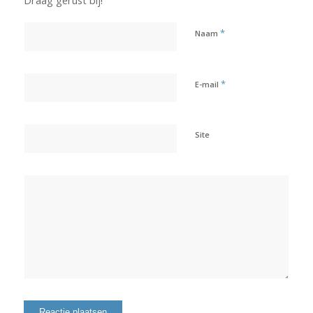
Draag gerust bij!
*
Naam
*
E-mail
Site