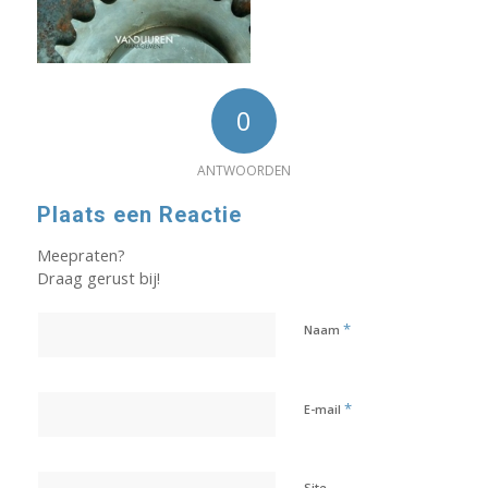
0
ANTWOORDEN
Plaats een Reactie
Meepraten?
Draag gerust bij!
*
Naam
*
E-mail
Site