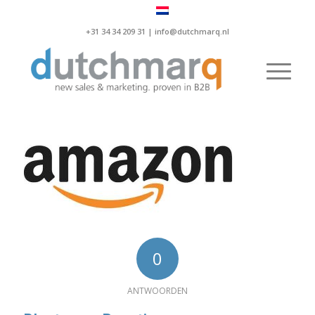
+31 34 34 209 31 |
info@dutchmarq.nl
0
ANTWOORDEN