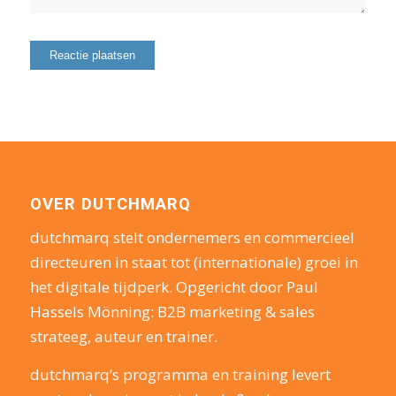
OVER DUTCHMARQ
dutchmarq stelt ondernemers en commercieel
directeuren in staat tot (internationale) groei in
het digitale tijdperk. Opgericht door Paul
Hassels Mönning: B2B marketing & sales
strateeg, auteur en trainer.
dutchmarq’s programma en training levert