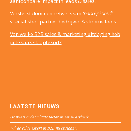
aantoonbare impact in leads & sales.
Versterkt door een netwerk van
‘hand-picked’
specialisten, partner bedrijven & slimme tools.
Van welke B2B sales & marketing uitdaging heb
jij te vaak slaaptekort?
LAATSTE NIEUWS
De meest onderschatte factor in het AI-tijdperk
Wil de echte expert in B2B nu opstaan?!