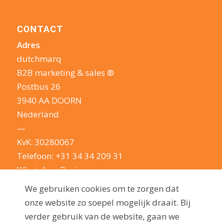
CONTACT
Adres
dutchmarq
B2B marketing & sales ®
Postbus 26
3940 AA DOORN
Nederland
—
KvK: 30280067
Telefoon:
+31 34 34 209 31
WhatsApp Business
E-mail:
info@dutchmarq.nl
We gebruiken cookies om te zorgen dat
—
onze website zo soepel mogelijk draait. Bij
We houden van een geintje. Maar nemen je
verder gebruik van de website, gaan we