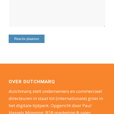
OVER DUTCHMARQ
dutchmarq stelt ondernemers en commercieel
directeuren in staat tot (internationale) groei in
het digitale tijdperk. Opgericht door Paul
Hassels Mönning: B2B marketing & sales