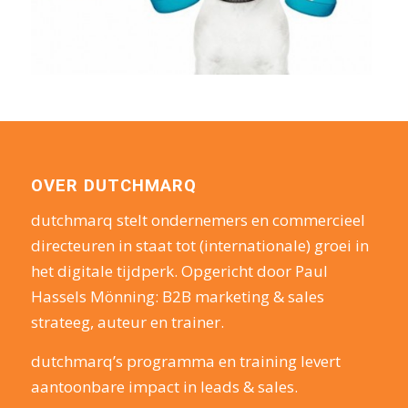
OVER DUTCHMARQ
dutchmarq stelt ondernemers en commercieel
directeuren in staat tot (internationale) groei in
het digitale tijdperk. Opgericht door Paul
Hassels Mönning: B2B marketing & sales
strateeg, auteur en trainer.
dutchmarq’s programma en training levert
aantoonbare impact in leads & sales.