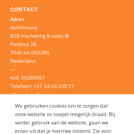
CONTACT
Adres
dutchmarq
B2B marketing & sales ®
Postbus 26
3940 AA DOORN
Nederland
—
KvK: 30280067
Telefoon:
+31 34 34 209 31
WhatsApp Business
E-mail:
info@dutchmarq.nl
We gebruiken cookies om te zorgen dat
—
onze website zo soepel mogelijk draait. Bij
We houden van een geintje. Maar nemen je
verder gebruik van de website, gaan we
privacy erg serieus: lees hier onze
ervan uit dat je hiermee instemt. Zie voor