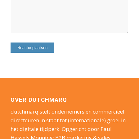
OVER DUTCHMARQ
dutchmarq stelt ondernemers en commercieel
directeuren in staat tot (internationale) groei in
het digitale tijdperk. Opgericht door Paul
Hassels Mönning: B2B marketing & sales