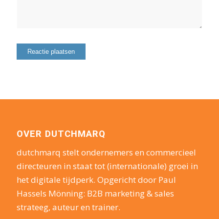
OVER DUTCHMARQ
dutchmarq stelt ondernemers en commercieel
directeuren in staat tot (internationale) groei in
het digitale tijdperk. Opgericht door Paul
Hassels Mönning: B2B marketing & sales
strateeg, auteur en trainer.