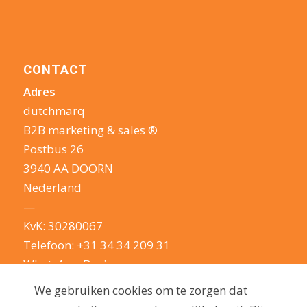
CONTACT
Adres
dutchmarq
B2B marketing & sales ®
Postbus 26
3940 AA DOORN
Nederland
—
KvK: 30280067
Telefoon:
+31 34 34 209 31
WhatsApp Business
E-mail:
info@dutchmarq.nl
We gebruiken cookies om te zorgen dat
—