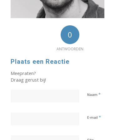
0
ANTWOORDEN
Plaats een Reactie
Meepraten?
Draag gerust bij!
*
Naam
*
E-mail
Site