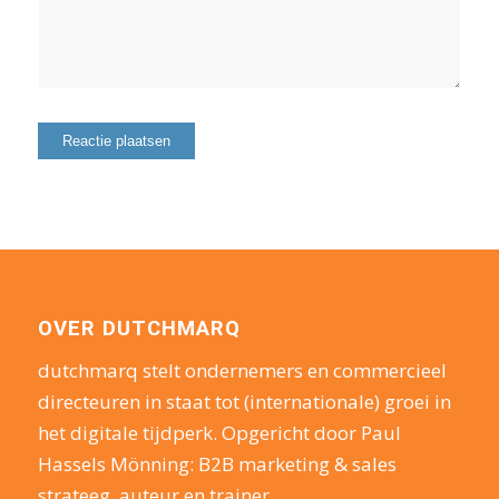
OVER DUTCHMARQ
dutchmarq stelt ondernemers en commercieel
directeuren in staat tot (internationale) groei in
het digitale tijdperk. Opgericht door Paul
Hassels Mönning: B2B marketing & sales
strateeg, auteur en trainer.