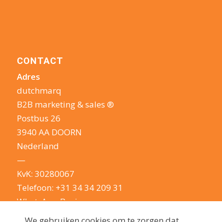
CONTACT
Adres
dutchmarq
B2B marketing & sales ®
Postbus 26
3940 AA DOORN
Nederland
—
KvK: 30280067
Telefoon:
+31 34 34 209 31
WhatsApp Business
E-mail:
info@dutchmarq.nl
We gebruiken cookies om te zorgen dat