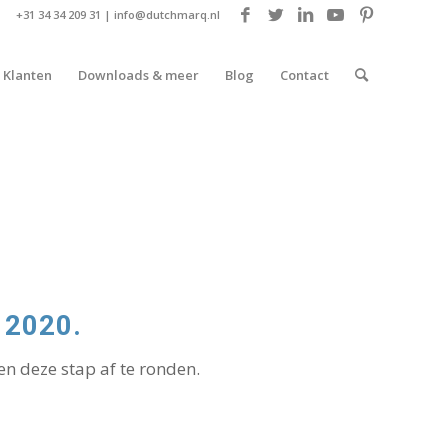
+31 34 34 209 31 |
info@dutchmarq.nl
Klanten
Downloads & meer
Blog
Contact
2020.
en deze stap af te ronden.