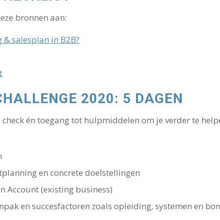
deze bronnen aan:
 & salesplan in B2B?
t
HALLENGE 2020: 5 DAGEN
e check én toegang tot hulpmiddelen om je verder te helpe
n
tplanning en concrete doelstellingen
n Account (existing business)
npak en succesfactoren zoals opleiding, systemen en bo