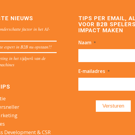
STE NIEUWS
TIPS PER EMAIL, A
VOOR B2B SPELERS
nderschatte factor in het AI-
IMPACT MAKEN
Naam
*
te expert in B2B nu opstaan?!
ing in het tijdperk van de
machines
E-mailadres
*
IPS
tie
ersneller
rketing
es
ss Development & CSR