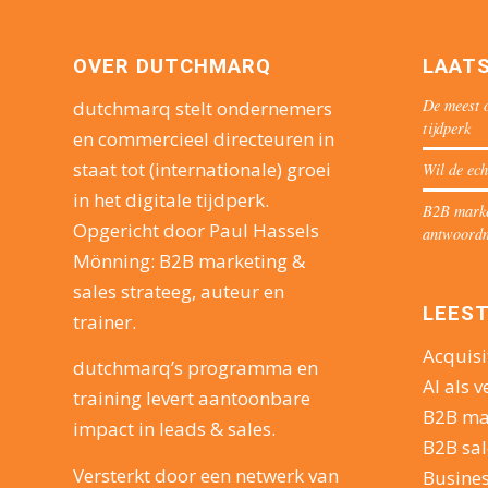
OVER DUTCHMARQ
LAAT
De meest o
dutchmarq stelt ondernemers
tijdperk
en commercieel directeuren in
staat tot (internationale) groei
Wil de ech
in het digitale tijdperk.
B2B market
Opgericht door Paul Hassels
antwoord
Mönning: B2B marketing &
sales strateeg, auteur en
LEEST
trainer.
Acquisi
dutchmarq’s programma en
AI als v
training levert aantoonbare
B2B ma
impact in leads & sales.
B2B sal
Versterkt door een netwerk van
Busine