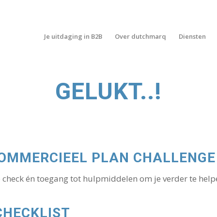
Je uitdaging in B2B
Over dutchmarq
Diensten
GELUKT..!
COMMERCIEEL PLAN CHALLENGE 
e check én toegang tot hulpmiddelen om je verder te help
CHECKLIST