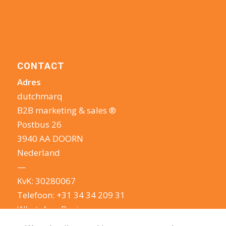
CONTACT
Adres
dutchmarq
B2B marketing & sales ®
Postbus 26
3940 AA DOORN
Nederland
—
KvK: 30280067
Telefoon:
+31 34 34 209 31
WhatsApp Business
E-mail:
info@dutchmarq.nl