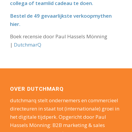
collega of teamlid cadeau te doen.
Bestel de 49 gevaarlijkste verkoopmythen
hier.
Boek recensie door Paul Hassels Mönning
|
DutchmarQ
OVER DUTCHMARQ
dutchmarq stelt ondernemers en commercieel
directeuren in staat tot (internationale) groei in
het digitale tijdperk. Opgericht door Paul
Hassels Mönning: B2B marketing & sales