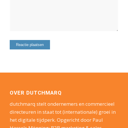
OVER DUTCHMARQ
dutchmarq stelt ondernemers en commercieel
directeuren in staat tot (internationale) groei in
het digitale tijdperk. Opgericht door Paul
Hassels Mönning: B2B marketing & sales