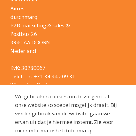
Adres
dutchmarq
B2B marketing & sales ®
Postbus 26
3940 AA DOORN
Nederland
—
KvK: 30280067
Telefoon:
+31 34 34 209 31
WhatsApp Business
E-mail:
info@dutchmarq.nl
We gebruiken cookies om te zorgen dat
—
onze website zo soepel mogelijk draait. Bij
We houden van een geintje. Maar nemen je
verder gebruik van de website, gaan we
privacy erg serieus: lees hier onze
ervan uit dat je hiermee instemt. Zie voor
privacyverklaring
meer informatie het dutchmarq