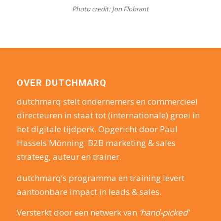
Photo credit: Jon Flobrant
OVER DUTCHMARQ
dutchmarq stelt ondernemers en commercieel
directeuren in staat tot (internationale) groei in
het digitale tijdperk. Opgericht door Paul
Hassels Mönning: B2B marketing & sales
strateeg, auteur en trainer.
dutchmarq’s programma en training levert
aantoonbare impact in leads & sales.
Versterkt door een netwerk van
‘hand-picked’