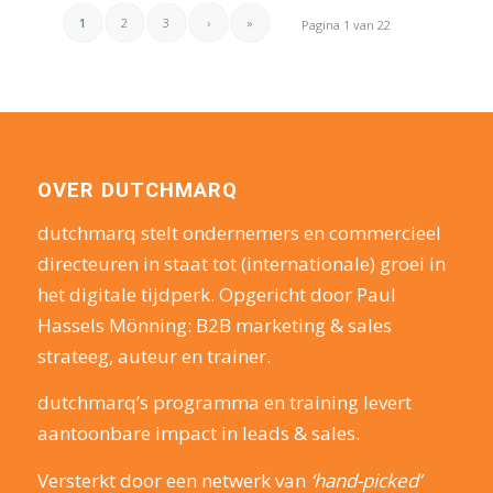
1
2
3
›
»
Pagina 1 van 22
OVER DUTCHMARQ
dutchmarq stelt ondernemers en commercieel
directeuren in staat tot (internationale) groei in
het digitale tijdperk. Opgericht door Paul
Hassels Mönning: B2B marketing & sales
strateeg, auteur en trainer.
dutchmarq’s programma en training levert
aantoonbare impact in leads & sales.
Versterkt door een netwerk van
‘hand-picked’