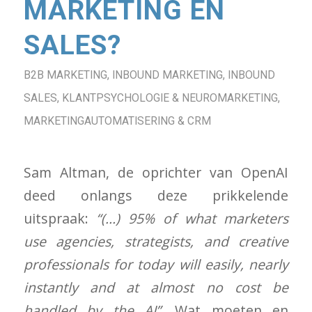
MARKETING EN
SALES?
B2B MARKETING
,
INBOUND MARKETING
,
INBOUND
SALES
,
KLANTPSYCHOLOGIE & NEUROMARKETING
,
MARKETINGAUTOMATISERING & CRM
Sam Altman, de oprichter van OpenAI
deed onlangs deze prikkelende
uitspraak:
“(…) 95% of what marketers
use agencies, strategists, and creative
professionals for today will easily, nearly
instantly and at almost no cost be
handled by the AI”.
Wat moeten en