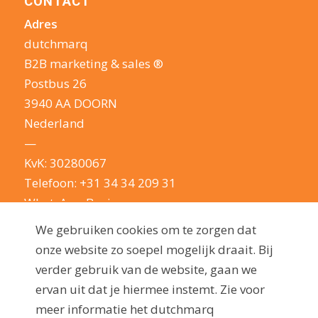
CONTACT
Adres
dutchmarq
B2B marketing & sales ®
Postbus 26
3940 AA DOORN
Nederland
—
KvK: 30280067
Telefoon:
+31 34 34 209 31
WhatsApp Business
E-mail:
info@dutchmarq.nl
We gebruiken cookies om te zorgen dat
—
onze website zo soepel mogelijk draait. Bij
We houden van een geintje. Maar nemen je
verder gebruik van de website, gaan we
privacy erg serieus: lees hier onze
ervan uit dat je hiermee instemt. Zie voor
privacyverklaring
meer informatie het dutchmarq