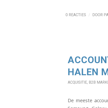
/
0 REACTIES
DOOR
P
ACCOUNT
HALEN M
ACQUISITIE
,
B2B MARK
De meeste accoun