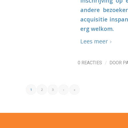
inschrijving op
andere bezoeker
acquisitie inspa
erg welkom.
Lees meer
/
0 REACTIES
DOOR
P
1
2
3
›
»