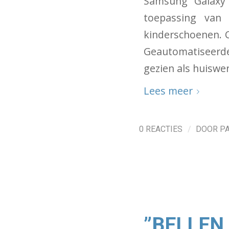
Samsung Galaxy 
toepassing van 
kinderschoenen. 
Geautomatiseerde 
gezien als huiswer
Lees meer
/
0 REACTIES
DOOR
P
”BELLEN