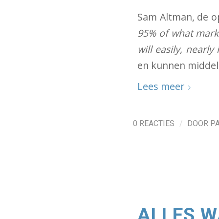
Sam Altman, de o
95% of what market
will easily, nearl
en kunnen middelg
Lees meer
/
0 REACTIES
DOOR
P
ALLES W