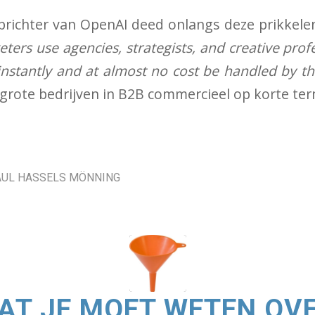
prichter van OpenAI deed onlangs deze prikkele
ers use agencies, strategists, and creative prof
y instantly and at almost no cost be handled by th
rote bedrijven in B2B commercieel op korte term
AUL HASSELS MÖNNING
AT JE MOET WETEN OV