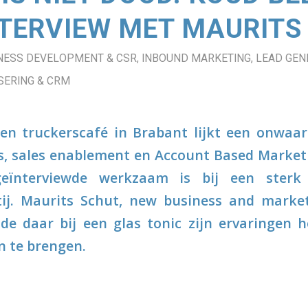
NTERVIEW MET MAURITS
NESS DEVELOPMENT & CSR
,
INBOUND MARKETING
,
LEAD GEN
ERING & CRM
en truckerscafé in Brabant lijkt een onwaars
, sales enablement en Account Based Market
eïnterviewde werkzaam is bij een sterk g
tij. Maurits Schut, new business and marke
de daar bij een glas tonic zijn ervaringen 
n te brengen.