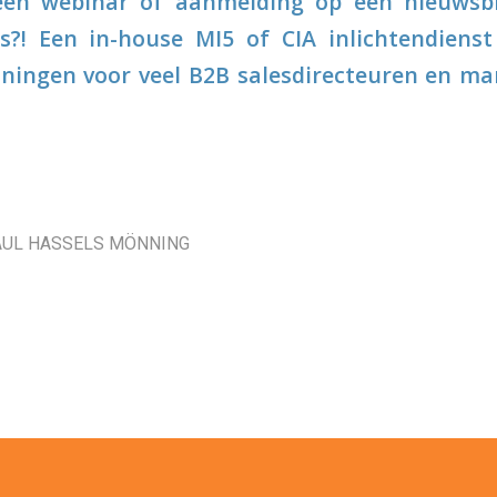
 een webinar of aanmelding op een nieuwsbri
s?! Een in-house MI5 of CIA inlichtendienst
nningen voor veel B2B salesdirecteuren en 
AUL HASSELS MÖNNING