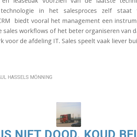
en leasebak voorzien van de laatste techni
technologie in het salesproces zelf staa
CRM biedt vooral het management een instrume
sales workflows of het beter organiseren van 
k voor de afdeling IT. Sales speelt vaak liever bu
AUL HASSELS MÖNNING
 IS NIET DOOD. KOUD BE