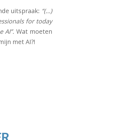
nde uitspraak:
“(…)
essionals for today
e AI”.
Wat moeten
ijn met AI?!
ER