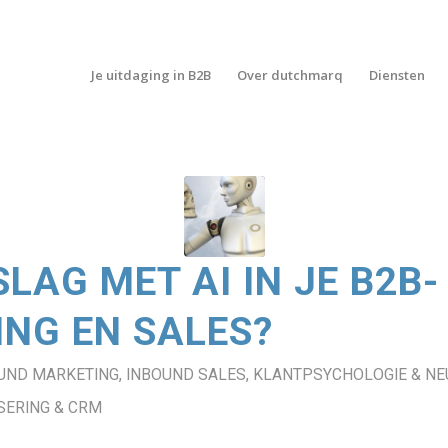
Je uitdaging in B2B
Over dutchmarq
Diensten
SLAG MET AI IN JE B2B-
NG EN SALES?
UND MARKETING
,
INBOUND SALES
,
KLANTPSYCHOLOGIE & N
ERING & CRM