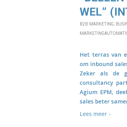
WEL” (I
B2B MARKETING
,
BUSI
MARKETINGAUTOMATIS
Het terras van e
om inbound sales
Zeker als de g
consultancy par
Agium EPM, deel
sales beter same
Lees meer