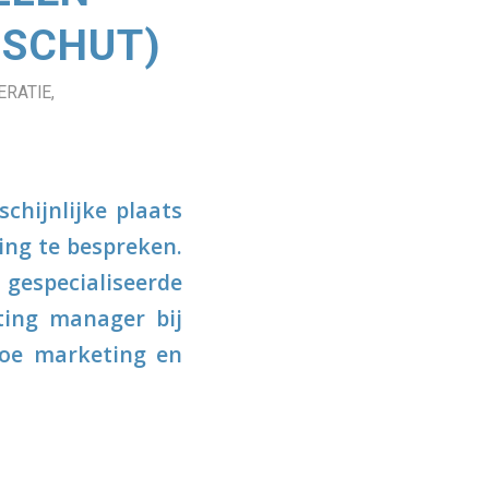
 SCHUT)
ERATIE
,
chijnlijke plaats
ing te bespreken.
especialiseerde
ting manager bij
hoe marketing en