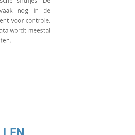
sche snufjes. De
t vaak nog in de
nt voor controle.
data wordt meestal
iten.
LLEN