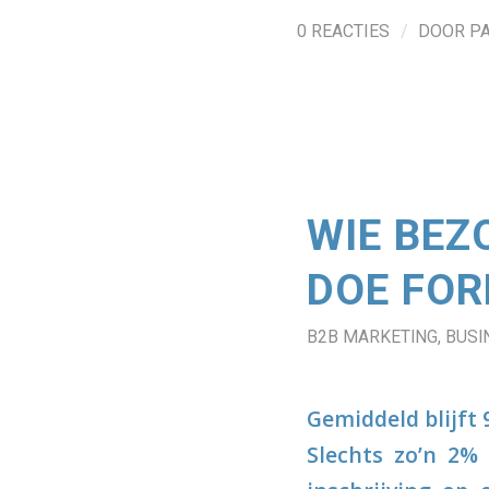
/
0 REACTIES
DOOR
P
WIE BEZ
DOE FOR
B2B MARKETING
,
BUSI
Gemiddeld blijft
Slechts zo’n 2%