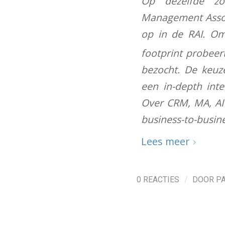
Op dezelfde zo
Management Associ
op in de RAI. Om
footprint probeer
bezocht. De keuz
een in-depth int
Over CRM, MA, AI 
business-to-busin
Lees meer
/
0 REACTIES
DOOR
P