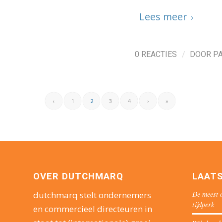
Lees meer
/
0 REACTIES
DOOR
P
‹
1
2
3
4
›
»
OVER DUTCHMARQ
LAAT
De meest o
dutchmarq stelt ondernemers
tijdperk
en commercieel directeuren in