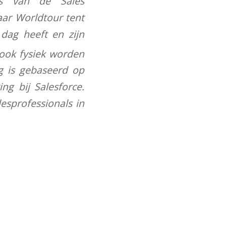
ls van de Sales
aar Worldtour tent
dag heeft en zijn
ook fysiek worden
g is gebaseerd op
g bij Salesforce.
esprofessionals in