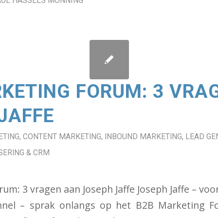
AUL HASSELS MÖNNING
KETING FORUM: 3 VRA
JAFFE
ETING
,
CONTENT MARKETING
,
INBOUND MARKETING
,
LEAD GE
ERING & CRM
um: 3 vragen aan Joseph Jaffe Joseph Jaffe – voor
nnel – sprak onlangs op het B2B Marketing Fo