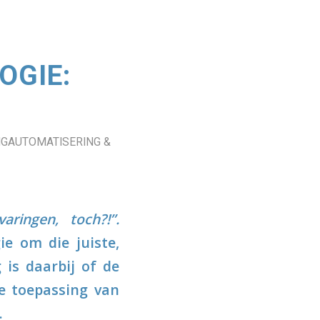
OGIE:
GAUTOMATISERING &
ringen, toch?!”.
e om die juiste,
 is daarbij of de
e toepassing van
.