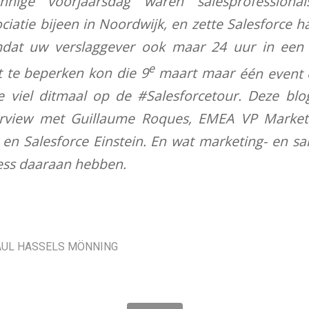
nnige voorjaarsdag waren salesprofessiona
atie bijeen in Noordwijk, en zette Salesforce h
dat uw verslaggever ook maar 24 uur in een 
e
t te beperken kon die 9
maart maar
één event 
e viel ditmaal op de #Salesforcetour. Deze blo
erview met Guillaume Roques, EMEA VP Marketin
en Salesforce Einstein. En wat marketing- en sal
ess daaraan hebben.
AUL HASSELS MÖNNING