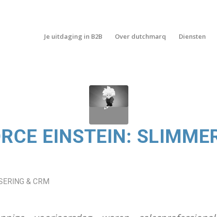
Je uitdaging in B2B
Over dutchmarq
Diensten
RCE EINSTEIN: SLIMME
ERING & CRM