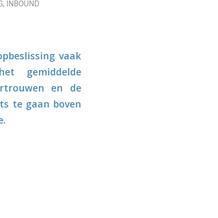
G
,
INBOUND
opbeslissing vaak
et gemiddelde
ertrouwen en de
ets te gaan boven
e.