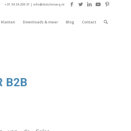
+31 34 34 209 31 |
info@dutchmarq.nl
Klanten
Downloads & meer
Blog
Contact
R B2B