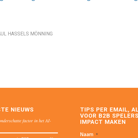
AUL HASSELS MÖNNING
STE NIEUWS
TIPS PER EMAIL, A
VOOR B2B SPELERS
nderschatte factor in het AI-
IMPACT MAKEN
Naam
*