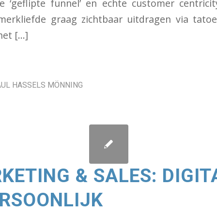
e ‘geflipte funnel’ en echte customer centric
erkliefde graag zichtbaar uitdragen via tatoe
het […]
AUL HASSELS MÖNNING
KETING & SALES: DIGIT
RSOONLIJK