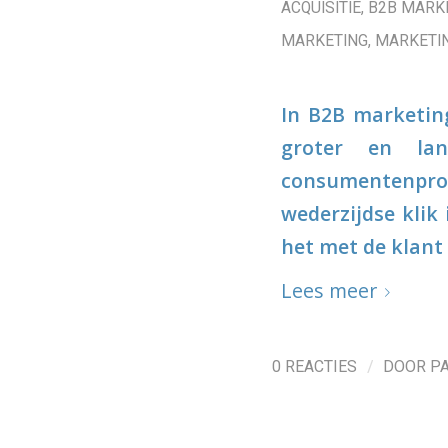
ACQUISITIE
,
B2B MARK
MARKETING
,
MARKETI
In B2B marketing
groter en la
consumentenpro
wederzijdse klik
het met de klant 
Lees meer
/
0 REACTIES
DOOR
P