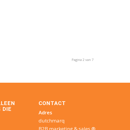
Pagina 2 van 7
LLEEN
CONTACT
 DIE
Adres
dutchmarq
B2B marketing & sales ®