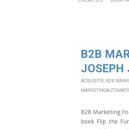
/
0 REACTIES
DOOR
P
B2B MAR
JOSEPH 
ACQUISITIE
,
B2B MARK
MARKETINGAUTOMATIS
B2B Marketing For
boek Flip the Fu