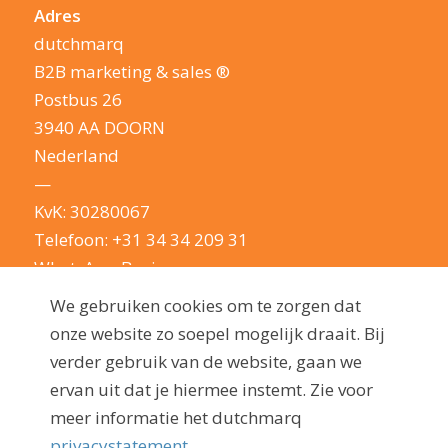
Adres
dutchmarq
B2B marketing & sales ®
Postbus 26
3940 AA DOORN
Nederland
—
KvK: 30280067
Telefoon:
+31 34 34 209 31
WhatsApp Business
E-mail:
info@dutchmarq.nl
We gebruiken cookies om te zorgen dat
—
onze website zo soepel mogelijk draait. Bij
We houden van een geintje. Maar nemen je
verder gebruik van de website, gaan we
privacy erg serieus: lees hier onze
ervan uit dat je hiermee instemt. Zie voor
privacyverklaring
meer informatie het dutchmarq
privacystatement.