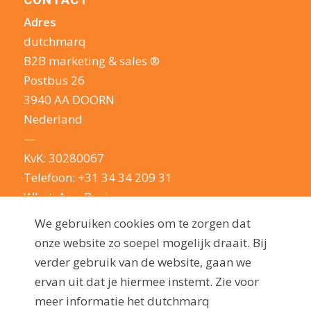
CONTACT
Adres
dutchmarq
B2B marketing & sales ®
Postbus 26
3940 AA DOORN
Nederland
—
KvK: 30280067
Telefoon:
+31 34 34 209 31
WhatsApp Business
E-mail:
info@dutchmarq.nl
We gebruiken cookies om te zorgen dat
—
onze website zo soepel mogelijk draait. Bij
We houden van een geintje. Maar nemen je
verder gebruik van de website, gaan we
privacy erg serieus: lees hier onze
ervan uit dat je hiermee instemt. Zie voor
privacyverklaring
meer informatie het dutchmarq