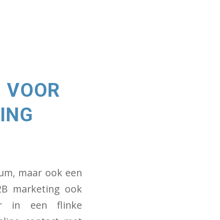
N VOOR
ING
nium, maar ook een
B2B marketing ook
r in een flinke