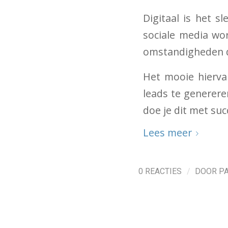
Digitaal is het 
sociale media wor
omstandigheden dw
Het mooie hierva
leads te generer
doe je dit met suc
Lees meer
/
0 REACTIES
DOOR
P