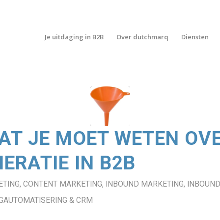
Je uitdaging in B2B
Over dutchmarq
Diensten
AT JE MOET WETEN OV
ERATIE IN B2B
ETING
,
CONTENT MARKETING
,
INBOUND MARKETING
,
INBOUND
GAUTOMATISERING & CRM