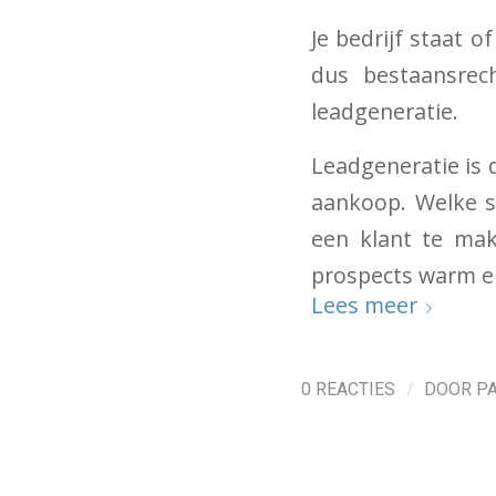
Je bedrijf staat 
dus bestaansrech
leadgeneratie.
Leadgeneratie is d
aankoop. Welke s
een klant te mak
prospects warm en
Lees meer
/
0 REACTIES
DOOR
P