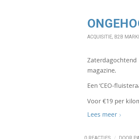
ONGEHO
ACQUISITIE
,
B2B MARK
Zaterdagochtend
magazine.
Een ‘CEO-fluistera
Voor €19 per kilom
Lees meer
/
0 REACTIES
DOOR
P