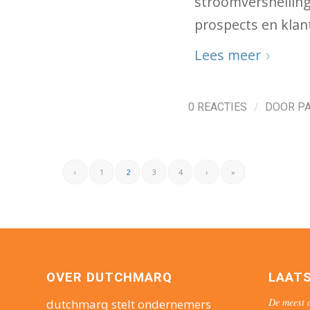
stroomversnellin
prospects en klan
Lees meer
/
0 REACTIES
DOOR
P
‹
1
2
3
4
›
»
OVER DUTCHMARQ
LAAT
De meest o
dutchmarq stelt ondernemers