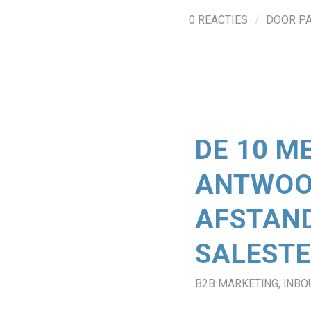
/
0 REACTIES
DOOR
P
DE 10 M
ANTWOO
AFSTAND
SALEST
B2B MARKETING
,
INBO