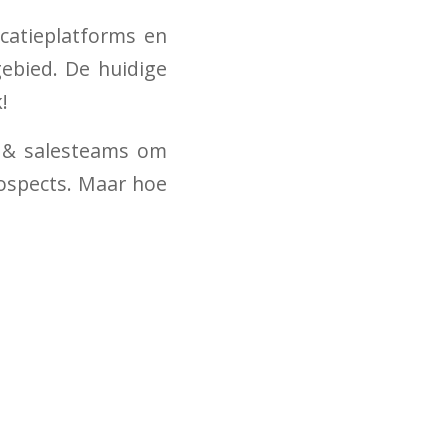
catieplatforms en
gebied. De huidige
!
g & salesteams om
ospects. Maar hoe