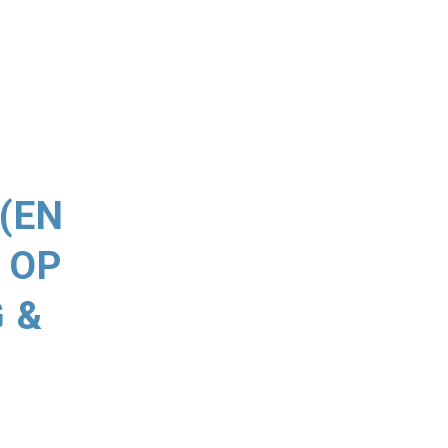
(EN
 OP
 &