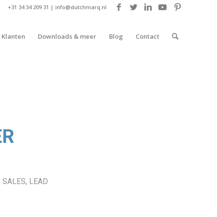
+31 34 34 209 31 |
info@dutchmarq.nl
Klanten
Downloads & meer
Blog
Contact
ER
 SALES
,
LEAD