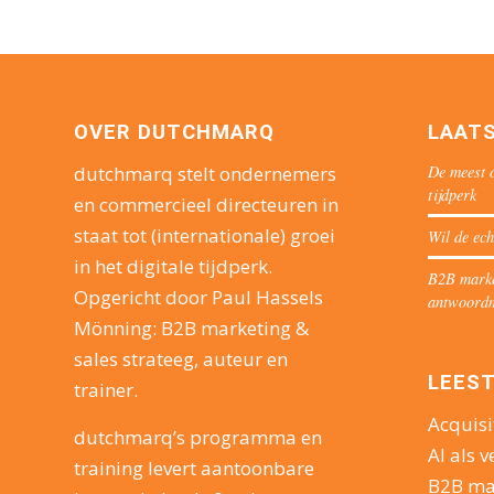
OVER DUTCHMARQ
LAAT
De meest o
dutchmarq stelt ondernemers
tijdperk
en commercieel directeuren in
staat tot (internationale) groei
Wil de ech
in het digitale tijdperk.
B2B market
Opgericht door Paul Hassels
antwoord
Mönning: B2B marketing &
sales strateeg, auteur en
LEEST
trainer.
Acquisi
dutchmarq’s programma en
AI als v
training levert aantoonbare
B2B ma