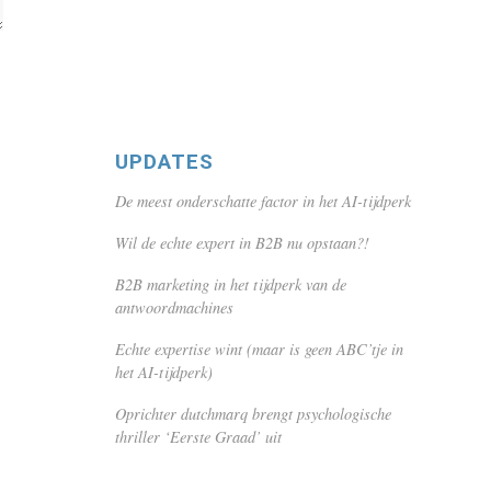
UPDATES
De meest onderschatte factor in het AI-tijdperk
Wil de echte expert in B2B nu opstaan?!
B2B marketing in het tijdperk van de
antwoordmachines
Echte expertise wint (maar is geen ABC’tje in
het AI-tijdperk)
Oprichter dutchmarq brengt psychologische
thriller ‘Eerste Graad’ uit