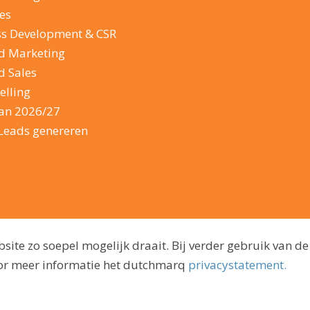
es
ss Development & CSR
d Marketing
d Sales
elling
lan 2026/27
Leads genereren
ite zo soepel mogelijk draait. Bij verder gebruik van de
voor meer informatie het dutchmarq
privacystatement.