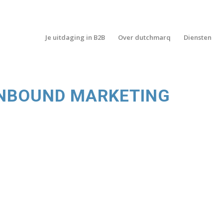
Je uitdaging in B2B
Over dutchmarq
Diensten
 INBOUND MARKETING