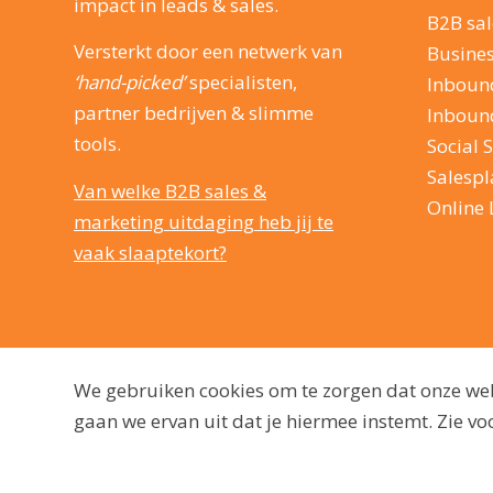
impact in leads & sales.
B2B sal
Versterkt door een netwerk van
Busine
‘hand-picked’
specialisten,
Inboun
partner bedrijven & slimme
Inboun
tools.
Social S
Salesp
Van welke B2B sales &
Online 
marketing uitdaging heb jij te
vaak slaaptekort?
We gebruiken cookies om te zorgen dat onze webs
gaan we ervan uit dat je hiermee instemt. Zie 
© 2009 - 2026, dutchmarq |
Duurzaam ontwikkeld door Go2People