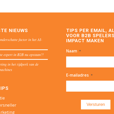
STE NIEUWS
TIPS PER EMAIL, A
VOOR B2B SPELERS
nderschatte factor in het AI-
IMPACT MAKEN
Naam
*
te expert in B2B nu opstaan?!
ing in het tijdperk van de
machines
E-mailadres
*
IPS
tie
ersneller
rketing