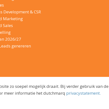
es
ss Development & CSR
d Marketing
d Sales
elling
lan 2026/27
Leads genereren
ite zo soepel mogelijk draait. Bij verder gebruik van de
voor meer informatie het dutchmarq
privacystatement.