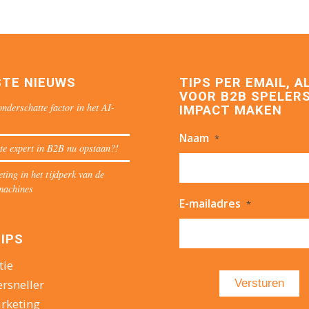
STE NIEUWS
TIPS PER EMAIL, A
VOOR B2B SPELERS
nderschatte factor in het AI-
IMPACT MAKEN
Naam
*
te expert in B2B nu opstaan?!
ing in het tijdperk van de
machines
E-mailadres
*
IPS
tie
ersneller
rketing