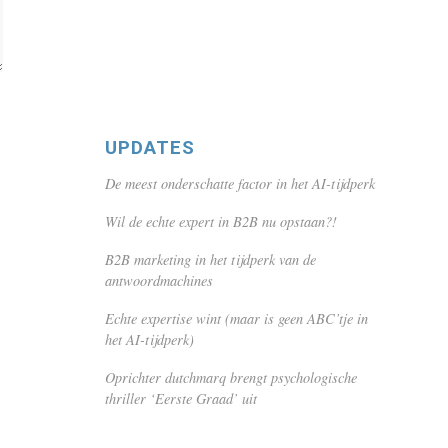
UPDATES
De meest onderschatte factor in het AI-tijdperk
Wil de echte expert in B2B nu opstaan?!
B2B marketing in het tijdperk van de
antwoordmachines
Echte expertise wint (maar is geen ABC’tje in
het AI-tijdperk)
Oprichter dutchmarq brengt psychologische
thriller ‘Eerste Graad’ uit