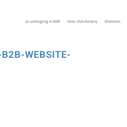
Je uitdaging in B2B
Over dutchmarq
Diensten
-B2B-WEBSITE-