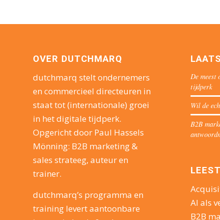
OVER DUTCHMARQ
LAAT
De meest o
dutchmarq stelt ondernemers
tijdperk
en commercieel directeuren in
staat tot (internationale) groei
Wil de ech
in het digitale tijdperk.
B2B market
Opgericht door Paul Hassels
antwoord
Mönning: B2B marketing &
sales strateeg, auteur en
LEEST
trainer.
Acquisi
dutchmarq’s programma en
AI als v
training levert aantoonbare
B2B ma