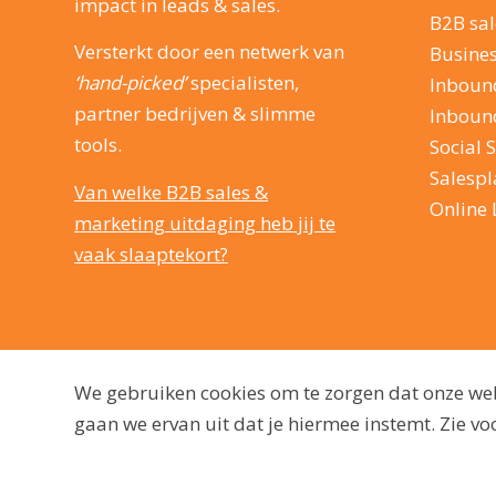
impact in leads & sales.
B2B sal
Versterkt door een netwerk van
Busine
‘hand-picked’
specialisten,
Inboun
partner bedrijven & slimme
Inboun
tools.
Social S
Salesp
Van welke B2B sales &
Online 
marketing uitdaging heb jij te
vaak slaaptekort?
We gebruiken cookies om te zorgen dat onze webs
gaan we ervan uit dat je hiermee instemt. Zie 
© 2009 - 2026, dutchmarq |
Duurzaam ontwikkeld door Go2People