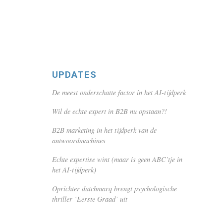
UPDATES
De meest onderschatte factor in het AI-tijdperk
Wil de echte expert in B2B nu opstaan?!
B2B marketing in het tijdperk van de
antwoordmachines
Echte expertise wint (maar is geen ABC’tje in
het AI-tijdperk)
Oprichter dutchmarq brengt psychologische
thriller ‘Eerste Graad’ uit