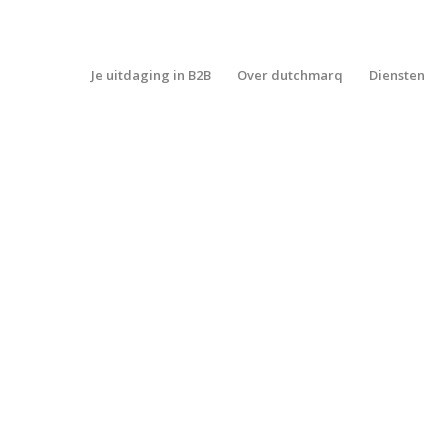
Je uitdaging in B2B
Over dutchmarq
Diensten