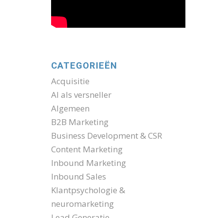
CATEGORIEËN
Acquisitie
AI als versneller
Algemeen
B2B Marketing
Business Development & CSR
Content Marketing
Inbound Marketing
Inbound Sales
Klantpsychologie &
neuromarketing
Lead Generatie