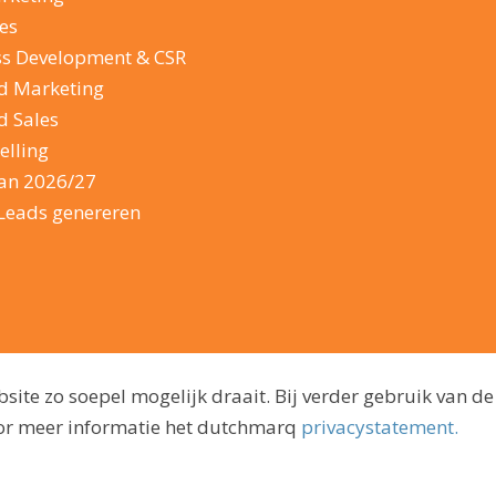
es
ss Development & CSR
d Marketing
d Sales
elling
lan 2026/27
Leads genereren
ite zo soepel mogelijk draait. Bij verder gebruik van de
voor meer informatie het dutchmarq
privacystatement.