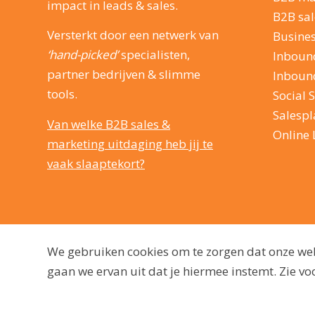
impact in leads & sales.
B2B sal
Versterkt door een netwerk van
Busine
‘hand-picked’
specialisten,
Inboun
partner bedrijven & slimme
Inboun
tools.
Social S
Salesp
Van welke B2B sales &
Online 
marketing uitdaging heb jij te
vaak slaaptekort?
We gebruiken cookies om te zorgen dat onze webs
gaan we ervan uit dat je hiermee instemt. Zie 
© 2009 - 2026, dutchmarq |
Duurzaam ontwikkeld door Go2People