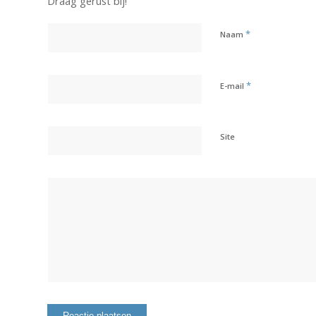
Draag gerust bij!
*
Naam
*
E-mail
Site