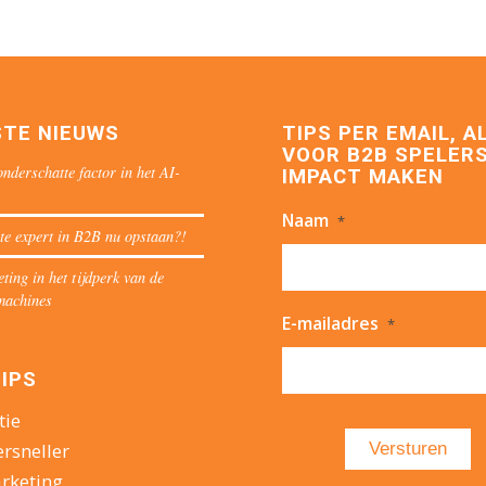
STE NIEUWS
TIPS PER EMAIL, A
VOOR B2B SPELERS
nderschatte factor in het AI-
IMPACT MAKEN
Naam
*
te expert in B2B nu opstaan?!
ing in het tijdperk van de
machines
E-mailadres
*
IPS
tie
ersneller
rketing