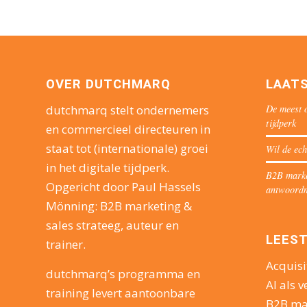
OVER DUTCHMARQ
LAAT
De meest o
dutchmarq stelt ondernemers
tijdperk
en commercieel directeuren in
staat tot (internationale) groei
Wil de ech
in het digitale tijdperk.
B2B market
Opgericht door Paul Hassels
antwoord
Mönning: B2B marketing &
sales strateeg, auteur en
LEEST
trainer.
Acquisi
dutchmarq’s programma en
AI als v
training levert aantoonbare
B2B ma