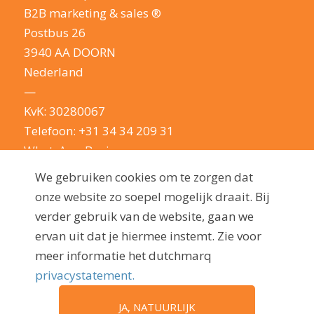
B2B marketing & sales ®
Postbus 26
3940 AA DOORN
Nederland
—
KvK: 30280067
Telefoon:
+31 34 34 209 31
WhatsApp Business
E-mail:
info@dutchmarq.nl
We gebruiken cookies om te zorgen dat
—
onze website zo soepel mogelijk draait. Bij
We houden van een geintje. Maar nemen je
verder gebruik van de website, gaan we
privacy erg serieus: lees hier onze
ervan uit dat je hiermee instemt. Zie voor
privacyverklaring
meer informatie het dutchmarq
privacystatement.
JA, NATUURLIJK