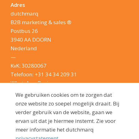
Adres
dutchmarq
B2B marketing & sales ®
Postbus 26
3940 AA DOORN
Nederland
—
KvK: 30280067
Telefoon:
+31 34 34 209 31
WhatsApp Business
E-mail:
info@dutchmarq.nl
We gebruiken cookies om te zorgen dat
—
onze website zo soepel mogelijk draait. Bij
We houden van een geintje. Maar nemen je
verder gebruik van de website, gaan we
privacy erg serieus: lees hier onze
ervan uit dat je hiermee instemt. Zie voor
privacyverklaring
meer informatie het dutchmarq
privacystatement.