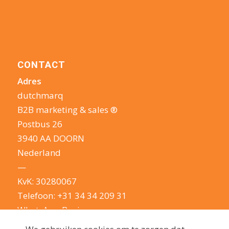
CONTACT
Adres
dutchmarq
B2B marketing & sales ®
Postbus 26
3940 AA DOORN
Nederland
—
KvK: 30280067
Telefoon:
+31 34 34 209 31
WhatsApp Business
E-mail:
info@dutchmarq.nl