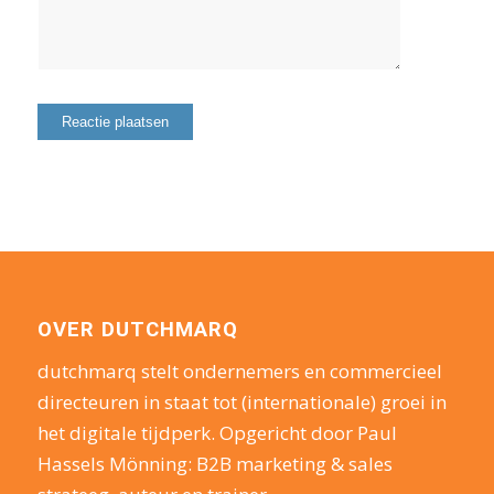
OVER DUTCHMARQ
dutchmarq stelt ondernemers en commercieel
directeuren in staat tot (internationale) groei in
het digitale tijdperk. Opgericht door Paul
Hassels Mönning: B2B marketing & sales