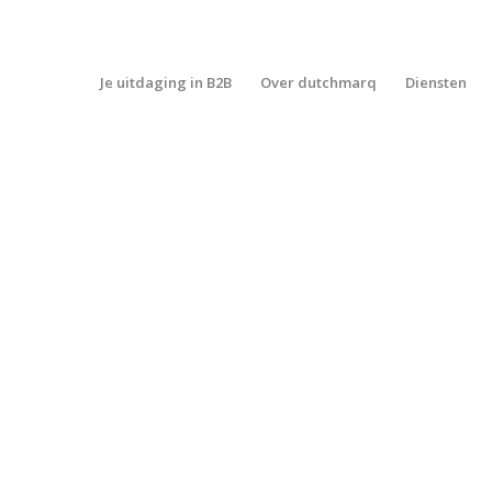
Je uitdaging in B2B
Over dutchmarq
Diensten