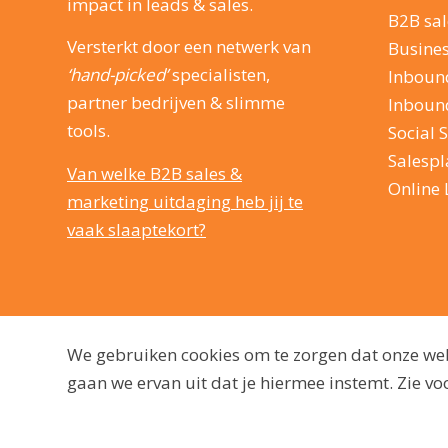
impact in leads & sales.
B2B sal
Versterkt door een netwerk van
Busine
‘hand-picked’
specialisten,
Inboun
partner bedrijven & slimme
Inboun
tools.
Social S
Salesp
Van welke B2B sales &
Online 
marketing uitdaging heb jij te
vaak slaaptekort?
We gebruiken cookies om te zorgen dat onze webs
gaan we ervan uit dat je hiermee instemt. Zie 
© 2009 - 2026, dutchmarq |
Duurzaam ontwikkeld door Go2People