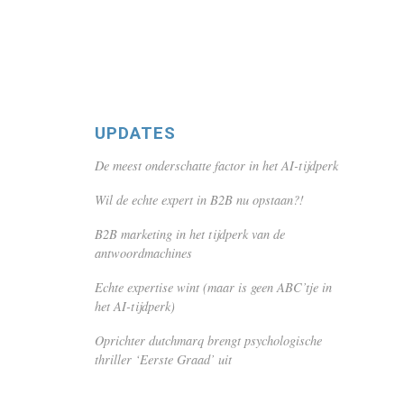
UPDATES
De meest onderschatte factor in het AI-tijdperk
Wil de echte expert in B2B nu opstaan?!
B2B marketing in het tijdperk van de
antwoordmachines
Echte expertise wint (maar is geen ABC’tje in
het AI-tijdperk)
Oprichter dutchmarq brengt psychologische
thriller ‘Eerste Graad’ uit