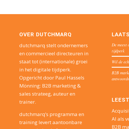
OVER DUTCHMARQ
LAAT
De meest o
dutchmarq stelt ondernemers
tijdperk
en commercieel directeuren in
staat tot (internationale) groei
Wil de ech
in het digitale tijdperk.
B2B market
Opgericht door Paul Hassels
antwoord
Mönning: B2B marketing &
sales strateeg, auteur en
LEEST
trainer.
Acquisi
dutchmarq’s programma en
AI als v
training levert aantoonbare
B2B ma