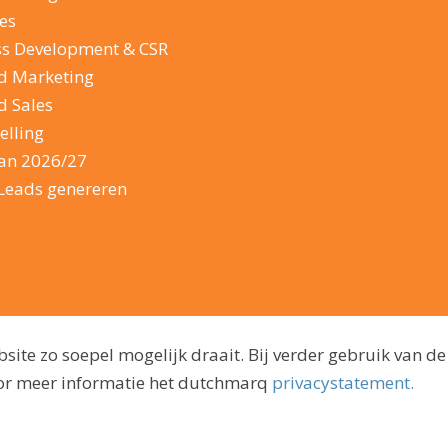
es
ss Development & CSR
d Marketing
d Sales
elling
lan 2026/27
Leads genereren
ite zo soepel mogelijk draait. Bij verder gebruik van de
voor meer informatie het dutchmarq
privacystatement.