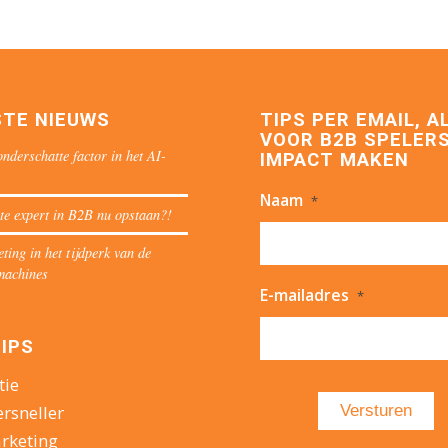
STE NIEUWS
TIPS PER EMAIL, A
VOOR B2B SPELERS
nderschatte factor in het AI-
IMPACT MAKEN
Naam
*
te expert in B2B nu opstaan?!
ing in het tijdperk van de
machines
E-mailadres
*
IPS
tie
ersneller
rketing