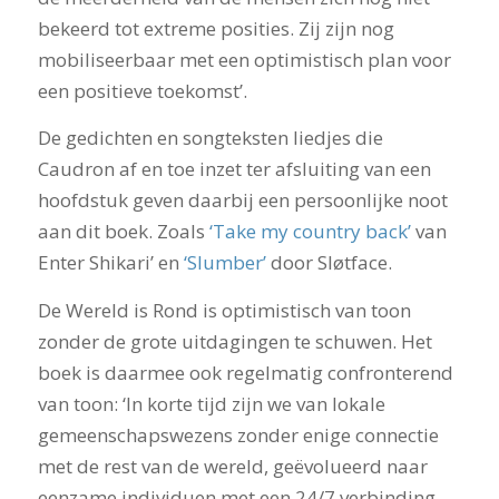
bekeerd tot extreme posities. Zij zijn nog
mobiliseerbaar met een optimistisch plan voor
een positieve toekomst’.
De gedichten en songteksten liedjes die
Caudron af en toe inzet ter afsluiting van een
hoofdstuk geven daarbij een persoonlijke noot
aan dit boek. Zoals
‘Take my country back’
van
Enter Shikari’ en
‘Slumber’
door Sløtface.
De Wereld is Rond is optimistisch van toon
zonder de grote uitdagingen te schuwen. Het
boek is daarmee ook regelmatig confronterend
van toon: ‘In korte tijd zijn we van lokale
gemeenschapswezens zonder enige connectie
met de rest van de wereld, geëvolueerd naar
eenzame individuen met een 24/7 verbinding