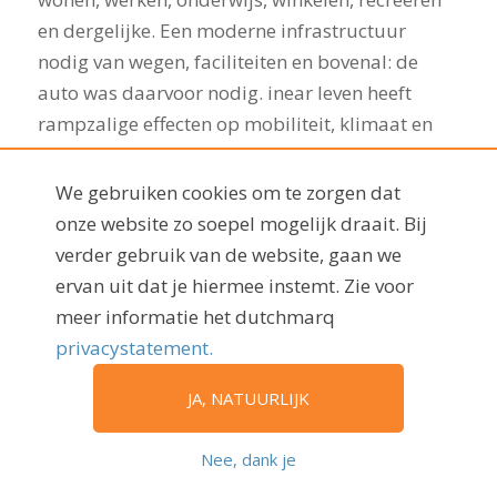
en dergelijke. Een moderne infrastructuur
nodig van wegen, faciliteiten en bovenal: de
auto was daarvoor nodig. inear leven heeft
rampzalige effecten op mobiliteit, klimaat en
persoonlijke gezondheid. Denk alleen al aan het
dagelijkse aantal verkeersslachtoffers.
We gebruiken cookies om te zorgen dat
‘Wereldwijd sterven er 1,25 miljoen mensen per
onze website zo soepel mogelijk draait. Bij
jaar in het verkeer, dat wil zeggen 3287 doden
verder gebruik van de website, gaan we
per dag. Dat is het equivalent van twintig
ervan uit dat je hiermee instemt. Zie voor
Boeing 737 Max-toestellen die elke dag
meer informatie het dutchmarq
neerkomen. ‘
privacystatement.
Naast de toekomst van werk, lonkt ook een
JA, NATUURLIJK
prachtige toekomst in mobiliteit ‘Maar wat als
zelfrijdende auto’s in vloten zullen rijden,
Nee, dank je
volledig geoptimaliseerd op basis van de