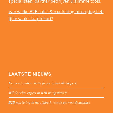
specialisten, partner bedrijven & slimme tools.
Van welke B2B sales & marketing uitdaging heb
jij te vaak slaaptekort?
LAATSTE NIEUWS
De meest onderschatte factor in het AI-tijdperk
Wil de echte expert in B2B nu opstaan?!
B2B marketing in het tijdperk van de antwoordmachines