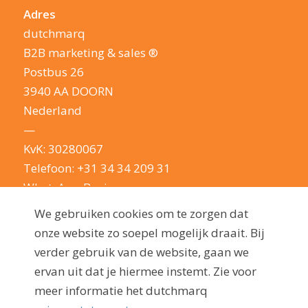
Adres
dutchmarq
B2B marketing & sales ®
Postbus 26
3940 AA DOORN
Nederland
—
KvK: 30280067
Telefoon:
+31 34 34 209 31
WhatsApp Business
E-mail:
info@dutchmarq.nl
We gebruiken cookies om te zorgen dat
—
onze website zo soepel mogelijk draait. Bij
We houden van een geintje. Maar nemen je
verder gebruik van de website, gaan we
privacy erg serieus: lees hier onze
ervan uit dat je hiermee instemt. Zie voor
privacyverklaring
meer informatie het dutchmarq