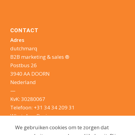
CONTACT
Adres
dutchmarq
B2B marketing & sales ®
Postbus 26
3940 AA DOORN
Nederland
—
KvK: 30280067
Telefoon:
+31 34 34 209 31
WhatsApp Business
E-mail:
info@dutchmarq.nl
We gebruiken cookies om te zorgen dat
—