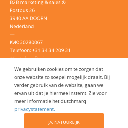
B2B marketing & sales ®
Postbus 26
3940 AA DOORN
Nederland
—
KvK: 30280067
Telefoon:
+31 34 34 209 31
WhatsApp Business
E-mail:
info@dutchmarq.nl
We gebruiken cookies om te zorgen dat
—
onze website zo soepel mogelijk draait. Bij
We houden van een geintje. Maar nemen je
verder gebruik van de website, gaan we
privacy erg serieus: lees hier onze
ervan uit dat je hiermee instemt. Zie voor
privacyverklaring
meer informatie het dutchmarq
privacystatement.
JA, NATUURLIJK