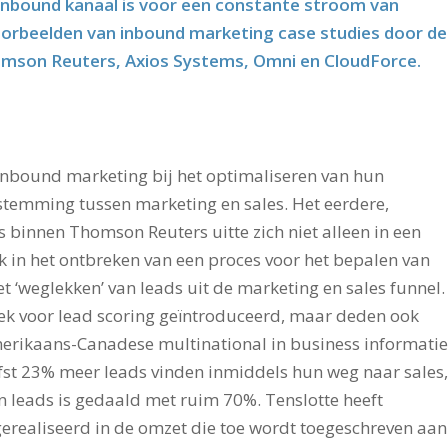
 inbound kanaal is voor een constante stroom van
voorbeelden van inbound marketing case studies door de
mson Reuters, Axios Systems, Omni en CloudForce.
nbound marketing bij het optimaliseren van hun
stemming tussen marketing en sales. Het eerdere,
binnen Thomson Reuters uitte zich niet alleen in een
in het ontbreken van een proces voor het bepalen van
t ‘weglekken’ van leads uit de marketing en sales funnel.
iek voor lead scoring geïntroduceerd, maar deden ook
merikaans-Canadese multinational in business informatie
iefst 23% meer leads vinden inmiddels hun weg naar sales,
an leads is gedaald met ruim 70%. Tenslotte heeft
realiseerd in de omzet die toe wordt toegeschreven aan