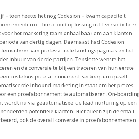
ijf – toen heette het nog Codesion – kwam capaciteit
bonnementen op hun cloud oplossing in IT versiebeheer
et voor het marketing team onhaalbaar om aan klanten
fperiode van dertig dagen. Daarnaast had Codesion
plementeren van professionele landingspagina’s en het
r inhuur van derde partijen. Tenslotte wenste het
eren en de conversie te blijven traceren van hun eerste
 een kosteloos proefabonnement, verkoop en up-sell.
omatiseerde inbound marketing in staat om het proces
voor een proefabonnement te automatiseren. On-boardin
ent wordt nu via geautomatiseerde lead nurturing op een
onderden potentiële klanten. Niet alleen zijn de email
verbeterd, ook de overall conversie in proefabonnementen