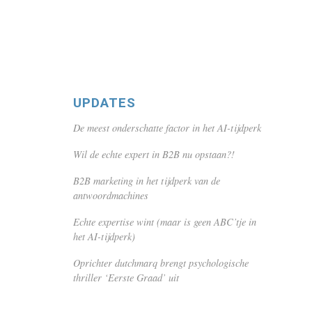
UPDATES
De meest onderschatte factor in het AI-tijdperk
Wil de echte expert in B2B nu opstaan?!
B2B marketing in het tijdperk van de
antwoordmachines
Echte expertise wint (maar is geen ABC’tje in
het AI-tijdperk)
Oprichter dutchmarq brengt psychologische
thriller ‘Eerste Graad’ uit