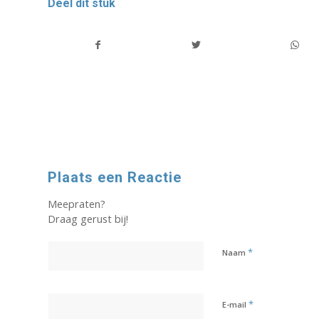
Deel dit stuk
Plaats een Reactie
Meepraten?
Draag gerust bij!
*
Naam
*
E-mail