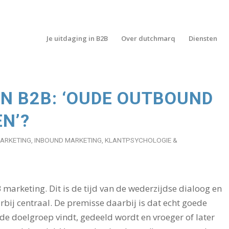
Je uitdaging in B2B
Over dutchmarq
Diensten
N B2B: ‘OUDE OUTBOUND
EN’?
ARKETING
,
INBOUND MARKETING
,
KLANTPSYCHOLOGIE &
B marketing. Dit is de tijd van de wederzijdse dialoog en
rbij centraal. De premisse daarbij is dat echt goede
r de doelgroep vindt, gedeeld wordt en vroeger of later