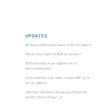
UPDATES
De meest onderschatte factor in het AI-tijdperk
Wil de echte expert in B2B nu opstaan?!
B2B marketing in het tijdperk van de
antwoordmachines
Echte expertise wint (maar is geen ABC’tje in
het AI-tijdperk)
Oprichter dutchmarq brengt psychologische
thriller ‘Eerste Graad’ uit