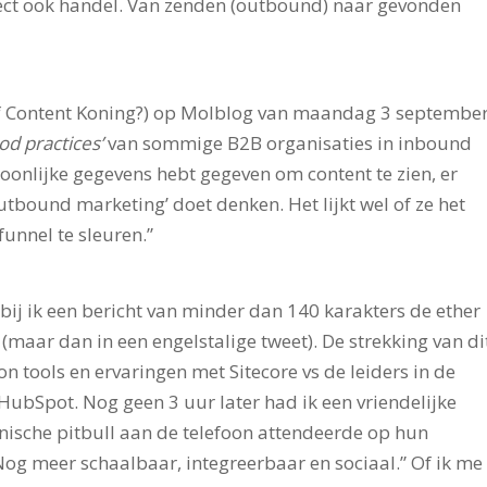
rect ook handel. Van zenden (outbound) naar gevonden
of Content Koning?) op Molblog van maandag 3 septembe
od practices’
van sommige B2B organisaties in inbound
soonlijke gegevens hebt gegeven om content te zien, er
tbound marketing’ doet denken. Het lijkt wel of ze het
unnel te sleuren.”
bij ik een bericht van minder dan 140 karakters de ether
maar dan in een engelstalige tweet). De strekking van di
n tools en ervaringen met Sitecore vs de leiders in de
ubSpot. Nog geen 3 uur later had ik een vriendelijke
onische pitbull aan de telefoon attendeerde op hun
og meer schaalbaar, integreerbaar en sociaal.” Of ik me