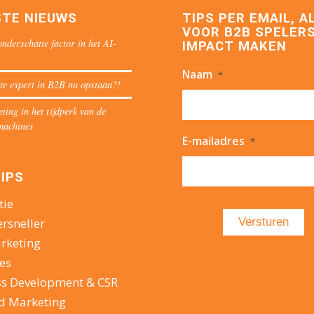
STE NIEUWS
TIPS PER EMAIL, A
VOOR B2B SPELERS
nderschatte factor in het AI-
IMPACT MAKEN
Naam
*
te expert in B2B nu opstaan?!
ing in het tijdperk van de
machines
E-mailadres
*
IPS
tie
ersneller
rketing
es
ss Development & CSR
d Marketing