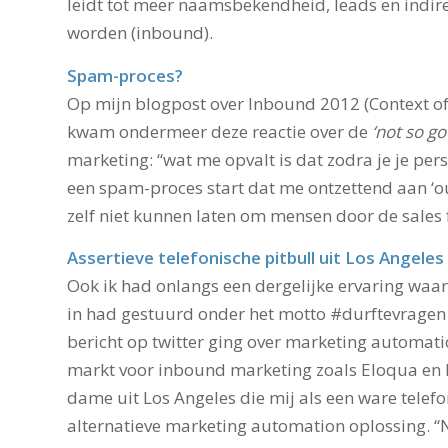
leidt tot meer naamsbekendheid, leads en indi
worden (inbound).
Spam-proces?
Op mijn blogpost over Inbound 2012 (Context 
kwam ondermeer deze reactie over de
‘not so go
marketing: “wat me opvalt is dat zodra je je per
een spam-proces start dat me ontzettend aan ‘ou
zelf niet kunnen laten om mensen door de sales f
Assertieve telefonische pitbull uit Los Angeles
Ook ik had onlangs een dergelijke ervaring waar
in had gestuurd onder het motto #durftevragen (
bericht op twitter ging over marketing automatio
markt voor inbound marketing zoals Eloqua en H
dame uit Los Angeles die mij als een ware telef
alternatieve marketing automation oplossing. “N