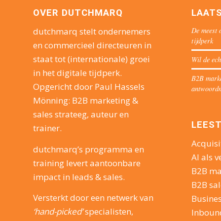
OVER DUTCHMARQ
LAAT
De meest o
dutchmarq stelt ondernemers
tijdperk
en commercieel directeuren in
staat tot (internationale) groei
Wil de ech
in het digitale tijdperk.
B2B market
Opgericht door Paul Hassels
antwoord
Mönning: B2B marketing &
sales strateeg, auteur en
LEEST
trainer.
Acquisi
dutchmarq’s programma en
AI als v
training levert aantoonbare
B2B ma
impact in leads & sales.
B2B sal
Versterkt door een netwerk van
Busine
‘hand-picked’
specialisten,
Inboun