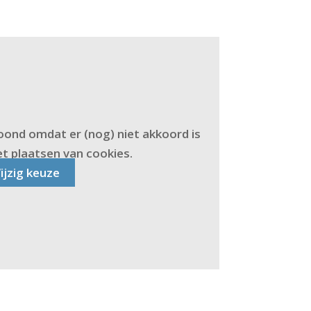
oond omdat er (nog) niet akkoord is
t plaatsen van cookies.
ijzig keuze