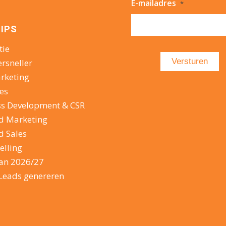
E-mailadres
*
IPS
tie
ersneller
rketing
es
ss Development & CSR
d Marketing
d Sales
elling
lan 2026/27
Leads genereren