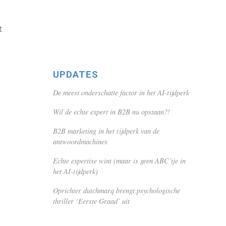
t
UPDATES
De meest onderschatte factor in het AI-tijdperk
Wil de echte expert in B2B nu opstaan?!
B2B marketing in het tijdperk van de
antwoordmachines
Echte expertise wint (maar is geen ABC’tje in
het AI-tijdperk)
Oprichter dutchmarq brengt psychologische
thriller ‘Eerste Graad’ uit