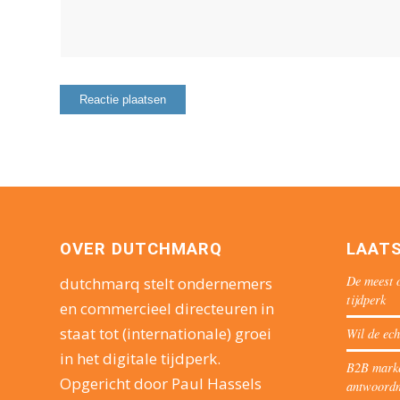
OVER DUTCHMARQ
LAAT
De meest o
dutchmarq stelt ondernemers
tijdperk
en commercieel directeuren in
staat tot (internationale) groei
Wil de ech
in het digitale tijdperk.
B2B market
Opgericht door Paul Hassels
antwoord