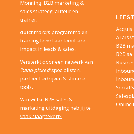
Mönning: B2B marketing &
sales strateeg, auteur en
LEEST
trainer.
Acquisi
dutchmarq’s programma en
AI als v
training levert aantoonbare
B2B ma
impact in leads & sales.
B2B sal
Versterkt door een netwerk van
Busine
‘hand-picked’
specialisten,
Inboun
partner bedrijven & slimme
Inboun
tools.
Social S
Salesp
Van welke B2B sales &
Online 
marketing uitdaging heb jij te
vaak slaaptekort?