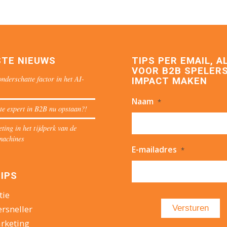
STE NIEUWS
TIPS PER EMAIL, A
VOOR B2B SPELERS
nderschatte factor in het AI-
IMPACT MAKEN
Naam
*
te expert in B2B nu opstaan?!
ing in het tijdperk van de
machines
E-mailadres
*
IPS
tie
ersneller
rketing