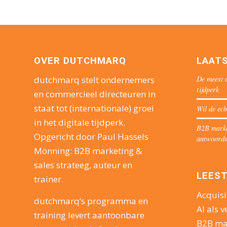
OVER DUTCHMARQ
LAAT
De meest o
dutchmarq stelt ondernemers
tijdperk
en commercieel directeuren in
staat tot (internationale) groei
Wil de ech
in het digitale tijdperk.
B2B market
Opgericht door Paul Hassels
antwoord
Mönning: B2B marketing &
sales strateeg, auteur en
LEEST
trainer.
Acquisi
dutchmarq’s programma en
AI als v
training levert aantoonbare
B2B ma