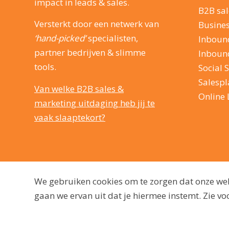
impact in leads & sales.
B2B sal
Versterkt door een netwerk van
Busine
‘hand-picked’
specialisten,
Inboun
partner bedrijven & slimme
Inboun
tools.
Social S
Salesp
Van welke B2B sales &
Online 
marketing uitdaging heb jij te
vaak slaaptekort?
We gebruiken cookies om te zorgen dat onze webs
gaan we ervan uit dat je hiermee instemt. Zie 
© 2009 - 2026, dutchmarq |
Duurzaam ontwikkeld door Go2People