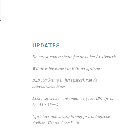
UPDATES
De meest onderschatte factor in het AI-tijdperk
Wil de echte expert in B2B nu opstaan?!
B2B marketing in het tijdperk van de
antwoordmachines
Echte expertise wint (maar is geen ABC’tje in
het AI-tijdperk)
Oprichter dutchmarq brengt psychologische
thriller ‘Eerste Graad’ uit