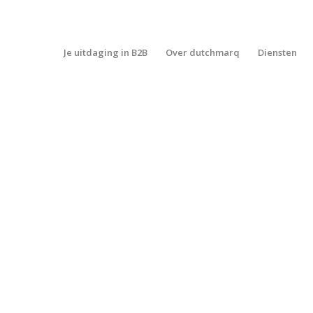
Je uitdaging in B2B
Over dutchmarq
Diensten