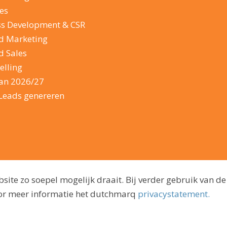
es
ss Development & CSR
d Marketing
d Sales
elling
lan 2026/27
Leads genereren
ite zo soepel mogelijk draait. Bij verder gebruik van de
voor meer informatie het dutchmarq
privacystatement.