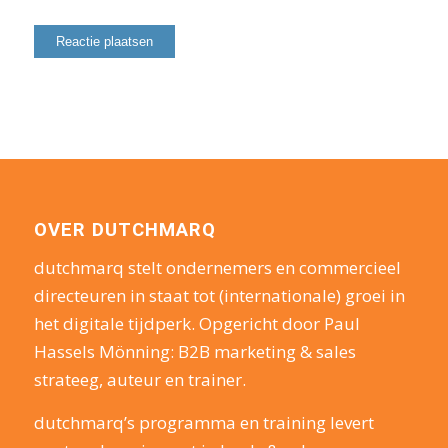
OVER DUTCHMARQ
dutchmarq stelt ondernemers en commercieel
directeuren in staat tot (internationale) groei in
het digitale tijdperk. Opgericht door Paul
Hassels Mönning: B2B marketing & sales
strateeg, auteur en trainer.
dutchmarq’s programma en training levert