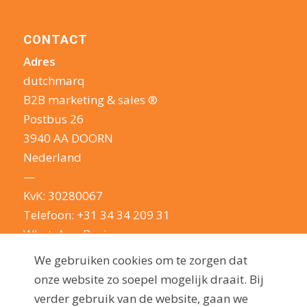
CONTACT
Adres
dutchmarq
B2B marketing & sales ®
Postbus 26
3940 AA DOORN
Nederland
—
KvK: 30280067
Telefoon:
+31 34 34 209 31
WhatsApp Business
E-mail:
info@dutchmarq.nl
We gebruiken cookies om te zorgen dat
—
onze website zo soepel mogelijk draait. Bij
We houden van een geintje. Maar nemen je
verder gebruik van de website, gaan we