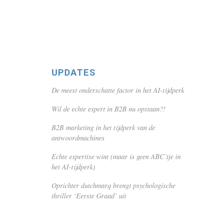
UPDATES
De meest onderschatte factor in het AI-tijdperk
Wil de echte expert in B2B nu opstaan?!
B2B marketing in het tijdperk van de
antwoordmachines
Echte expertise wint (maar is geen ABC’tje in
het AI-tijdperk)
Oprichter dutchmarq brengt psychologische
thriller ‘Eerste Graad’ uit