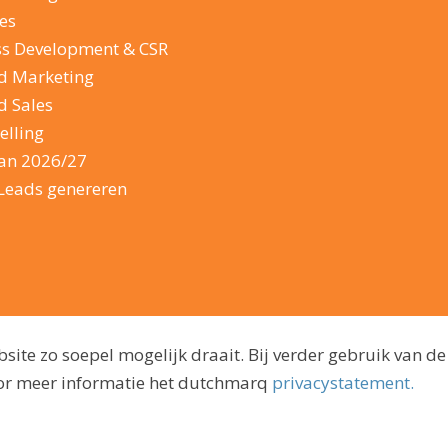
es
ss Development & CSR
d Marketing
d Sales
elling
lan 2026/27
Leads genereren
ite zo soepel mogelijk draait. Bij verder gebruik van de
voor meer informatie het dutchmarq
privacystatement.