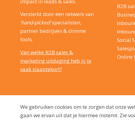
impact in leads & sales.
B2B sal
Versterkt door een netwerk van
Busine
‘hand-picked’
specialisten,
Inboun
partner bedrijven & slimme
Inboun
tools.
Social S
Salesp
Van welke B2B sales &
Online 
marketing uitdaging heb jij te
vaak slaaptekort?
We gebruiken cookies om te zorgen dat onze webs
gaan we ervan uit dat je hiermee instemt. Zie 
© 2009 - 2026, dutchmarq |
Duurzaam ontwikkeld door Go2People