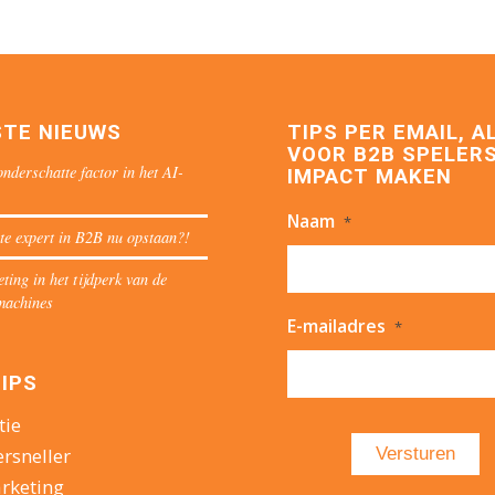
STE NIEUWS
TIPS PER EMAIL, A
VOOR B2B SPELERS
nderschatte factor in het AI-
IMPACT MAKEN
Naam
*
te expert in B2B nu opstaan?!
ing in het tijdperk van de
machines
E-mailadres
*
IPS
tie
ersneller
rketing