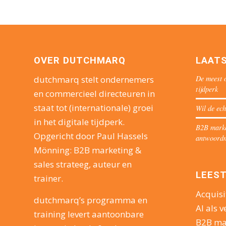
OVER DUTCHMARQ
LAAT
De meest o
dutchmarq stelt ondernemers
tijdperk
en commercieel directeuren in
staat tot (internationale) groei
Wil de ech
in het digitale tijdperk.
B2B market
Opgericht door Paul Hassels
antwoord
Mönning: B2B marketing &
sales strateeg, auteur en
LEEST
trainer.
Acquisi
dutchmarq’s programma en
AI als v
training levert aantoonbare
B2B ma