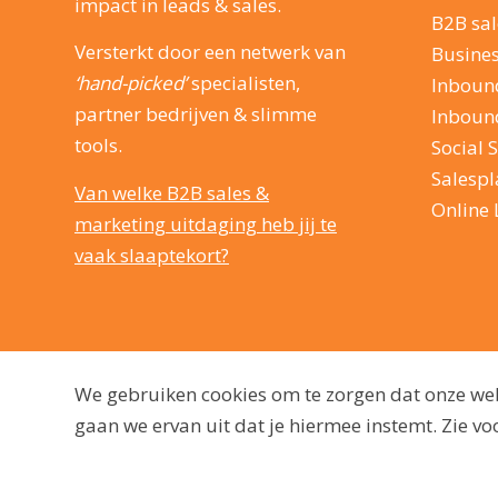
impact in leads & sales.
B2B sal
Versterkt door een netwerk van
Busine
‘hand-picked’
specialisten,
Inboun
partner bedrijven & slimme
Inboun
tools.
Social S
Salesp
Van welke B2B sales &
Online 
marketing uitdaging heb jij te
vaak slaaptekort?
We gebruiken cookies om te zorgen dat onze webs
gaan we ervan uit dat je hiermee instemt. Zie 
© 2009 - 2026, dutchmarq |
Duurzaam ontwikkeld door Go2People