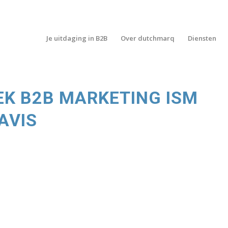
Je uitdaging in B2B
Over dutchmarq
Diensten
K B2B MARKETING ISM
AVIS