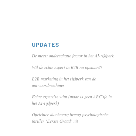
UPDATES
De meest onderschatte factor in het AI-tijdperk
Wil de echte expert in B2B nu opstaan?!
B2B marketing in het tijdperk van de
antwoordmachines
Echte expertise wint (maar is geen ABC’tje in
het AI-tijdperk)
Oprichter dutchmarq brengt psychologische
thriller ‘Eerste Graad’ uit