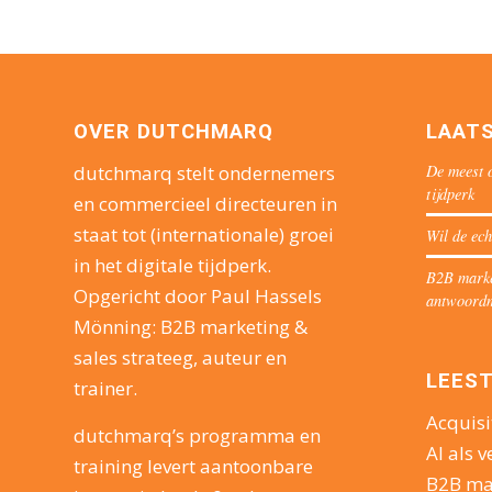
OVER DUTCHMARQ
LAAT
De meest o
dutchmarq stelt ondernemers
tijdperk
en commercieel directeuren in
staat tot (internationale) groei
Wil de ech
in het digitale tijdperk.
B2B market
Opgericht door Paul Hassels
antwoord
Mönning: B2B marketing &
sales strateeg, auteur en
LEEST
trainer.
Acquisi
dutchmarq’s programma en
AI als v
training levert aantoonbare
B2B ma