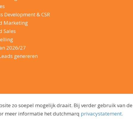
es
ss Development & CSR
d Marketing
d Sales
elling
lan 2026/27
Leads genereren
ite zo soepel mogelijk draait. Bij verder gebruik van de
voor meer informatie het dutchmarq
privacystatement.