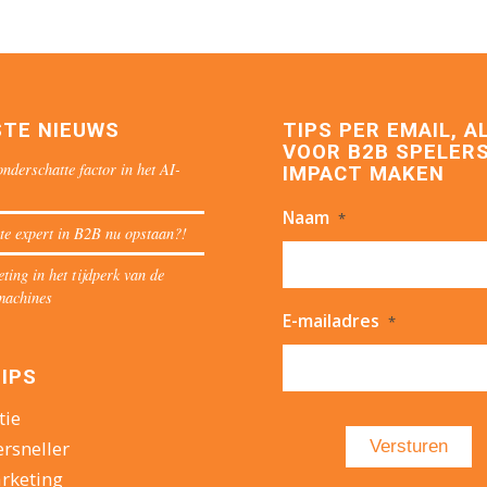
STE NIEUWS
TIPS PER EMAIL, A
VOOR B2B SPELERS
nderschatte factor in het AI-
IMPACT MAKEN
Naam
*
te expert in B2B nu opstaan?!
ing in het tijdperk van de
machines
E-mailadres
*
IPS
tie
ersneller
rketing