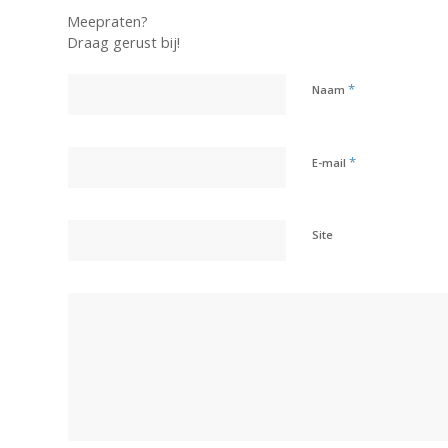
Meepraten?
Draag gerust bij!
*
Naam
*
E-mail
Site