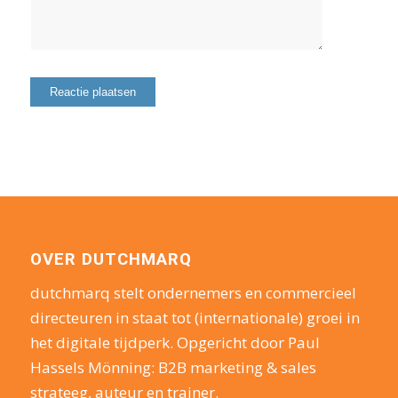
OVER DUTCHMARQ
dutchmarq stelt ondernemers en commercieel
directeuren in staat tot (internationale) groei in
het digitale tijdperk. Opgericht door Paul
Hassels Mönning: B2B marketing & sales
strateeg, auteur en trainer.