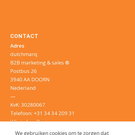
CONTACT
Adres
dutchmarq
B2B marketing & sales ®
Postbus 26
3940 AA DOORN
Nederland
—
KvK: 30280067
Telefoon:
+31 34 34 209 31
WhatsApp Business
E-mail:
info@dutchmarq.nl
We gebruiken cookies om te zorgen dat