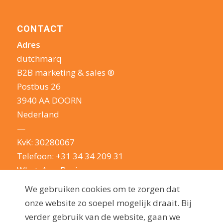
CONTACT
Adres
dutchmarq
B2B marketing & sales ®
Postbus 26
3940 AA DOORN
Nederland
—
KvK: 30280067
Telefoon:
+31 34 34 209 31
WhatsApp Business
E-mail:
info@dutchmarq.nl
We gebruiken cookies om te zorgen dat
—
onze website zo soepel mogelijk draait. Bij
We houden van een geintje. Maar nemen je
verder gebruik van de website, gaan we