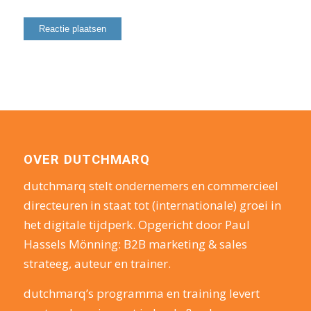
OVER DUTCHMARQ
dutchmarq stelt ondernemers en commercieel
directeuren in staat tot (internationale) groei in
het digitale tijdperk. Opgericht door Paul
Hassels Mönning: B2B marketing & sales
strateeg, auteur en trainer.
dutchmarq’s programma en training levert