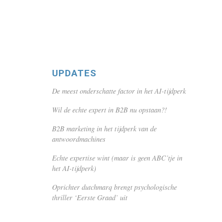
UPDATES
De meest onderschatte factor in het AI-tijdperk
Wil de echte expert in B2B nu opstaan?!
B2B marketing in het tijdperk van de
antwoordmachines
Echte expertise wint (maar is geen ABC’tje in
het AI-tijdperk)
Oprichter dutchmarq brengt psychologische
thriller ‘Eerste Graad’ uit