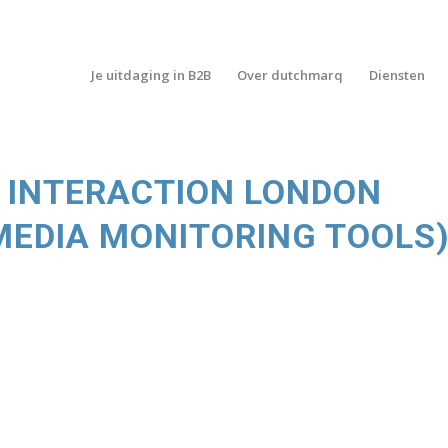
Je uitdaging in B2B
Over dutchmarq
Diensten
: INTERACTION LONDON
MEDIA MONITORING TOOLS