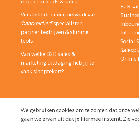
impact in leads & sales.
B2B sal
Versterkt door een netwerk van
Busine
‘hand-picked’
specialisten,
Inboun
partner bedrijven & slimme
Inboun
tools.
Social S
Salesp
Van welke B2B sales &
Online 
marketing uitdaging heb jij te
vaak slaaptekort?
We gebruiken cookies om te zorgen dat onze webs
gaan we ervan uit dat je hiermee instemt. Zie 
© 2009 - 2026, dutchmarq |
Duurzaam ontwikkeld door Go2People