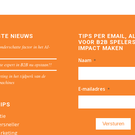
STE NIEUWS
TIPS PER EMAIL, A
VOOR B2B SPELERS
nderschatte factor in het AI-
IMPACT MAKEN
Naam
*
te expert in B2B nu opstaan?!
ing in het tijdperk van de
machines
E-mailadres
*
IPS
tie
ersneller
rketing