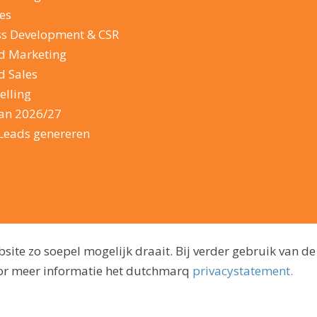
es
ss Development & CSR
d Marketing
d Sales
elling
lan 2026/27
Leads genereren
ite zo soepel mogelijk draait. Bij verder gebruik van de
voor meer informatie het dutchmarq
privacystatement.