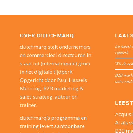
OVER DUTCHMARQ
LAAT
De meest o
dutchmarq stelt ondernemers
tijdperk
en commercieel directeuren in
staat tot (internationale) groei
Wil de ech
in het digitale tijdperk.
B2B market
Opgericht door Paul Hassels
antwoord
Mönning: B2B marketing &
sales strateeg, auteur en
LEEST
trainer.
Acquisi
dutchmarq’s programma en
AI als v
training levert aantoonbare
B2B ma