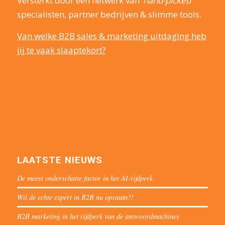
Versterkt door een netwerk van
‘hand-picked’
specialisten, partner bedrijven & slimme tools.
Van welke B2B sales & marketing uitdaging heb
jij te vaak slaaptekort?
LAATSTE NIEUWS
De meest onderschatte factor in het AI-tijdperk
Wil de echte expert in B2B nu opstaan?!
B2B marketing in het tijdperk van de antwoordmachines