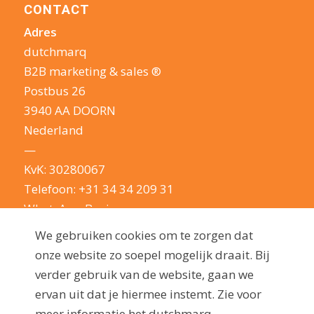
CONTACT
Adres
dutchmarq
B2B marketing & sales ®
Postbus 26
3940 AA DOORN
Nederland
—
KvK: 30280067
Telefoon:
+31 34 34 209 31
WhatsApp Business
E-mail:
info@dutchmarq.nl
We gebruiken cookies om te zorgen dat
—
onze website zo soepel mogelijk draait. Bij
We houden van een geintje. Maar nemen je
verder gebruik van de website, gaan we
privacy erg serieus: lees hier onze
ervan uit dat je hiermee instemt. Zie voor
privacyverklaring
meer informatie het dutchmarq