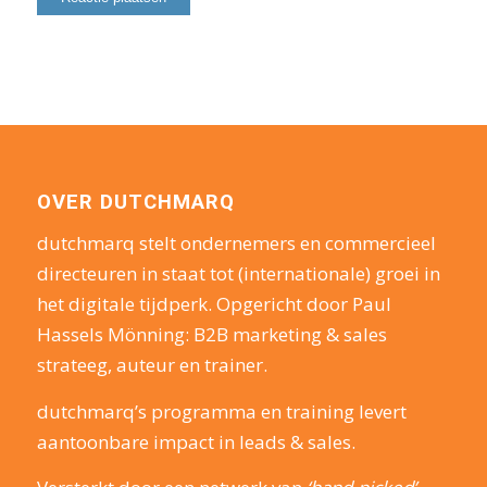
OVER DUTCHMARQ
dutchmarq stelt ondernemers en commercieel
directeuren in staat tot (internationale) groei in
het digitale tijdperk. Opgericht door Paul
Hassels Mönning: B2B marketing & sales
strateeg, auteur en trainer.
dutchmarq’s programma en training levert
aantoonbare impact in leads & sales.