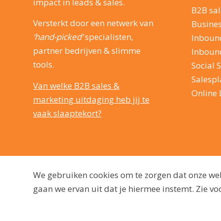
impact in leads & sales.
B2B sal
Versterkt door een netwerk van
Busine
‘hand-picked’
specialisten,
Inboun
partner bedrijven & slimme
Inboun
tools.
Social S
Salesp
Van welke B2B sales &
Online 
marketing uitdaging heb jij te
vaak slaaptekort?
We gebruiken cookies om te zorgen dat onze webs
gaan we ervan uit dat je hiermee instemt. Zie 
© 2009 - 2026, dutchmarq |
Duurzaam ontwikkeld door Go2People