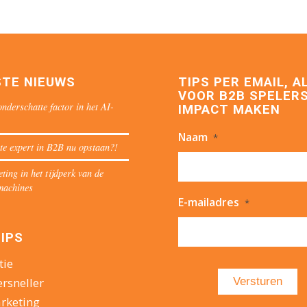
STE NIEUWS
TIPS PER EMAIL, A
VOOR B2B SPELERS
nderschatte factor in het AI-
IMPACT MAKEN
Naam
*
te expert in B2B nu opstaan?!
ing in het tijdperk van de
machines
E-mailadres
*
IPS
tie
ersneller
rketing