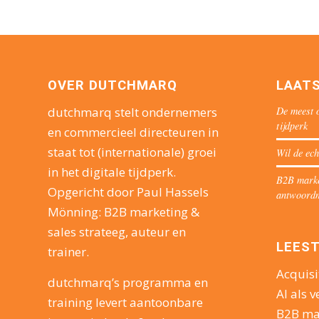
OVER DUTCHMARQ
LAAT
De meest o
dutchmarq stelt ondernemers
tijdperk
en commercieel directeuren in
staat tot (internationale) groei
Wil de ech
in het digitale tijdperk.
B2B market
Opgericht door Paul Hassels
antwoord
Mönning: B2B marketing &
sales strateeg, auteur en
LEEST
trainer.
Acquisi
dutchmarq’s programma en
AI als v
training levert aantoonbare
B2B ma