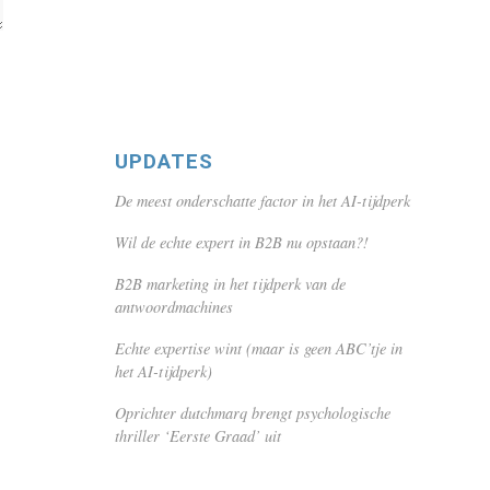
UPDATES
De meest onderschatte factor in het AI-tijdperk
Wil de echte expert in B2B nu opstaan?!
B2B marketing in het tijdperk van de
antwoordmachines
Echte expertise wint (maar is geen ABC’tje in
het AI-tijdperk)
Oprichter dutchmarq brengt psychologische
thriller ‘Eerste Graad’ uit