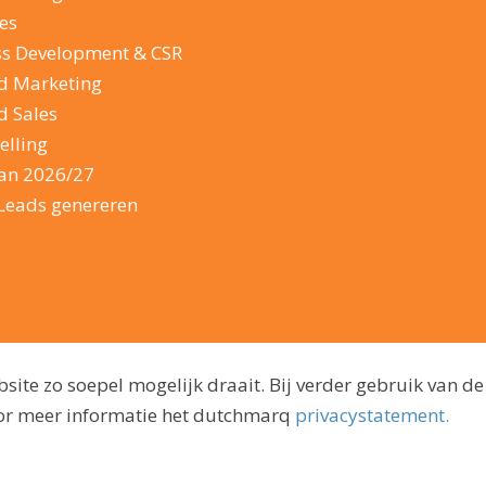
es
ss Development & CSR
d Marketing
d Sales
elling
lan 2026/27
Leads genereren
ite zo soepel mogelijk draait. Bij verder gebruik van de
voor meer informatie het dutchmarq
privacystatement.