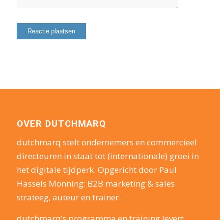
OVER DUTCHMARQ
dutchmarq stelt ondernemers en commercieel
directeuren in staat tot (internationale) groei in
het digitale tijdperk. Opgericht door Paul
Hassels Mönning: B2B marketing & sales
strateeg, auteur en trainer.
dutchmarq’s programma en training levert