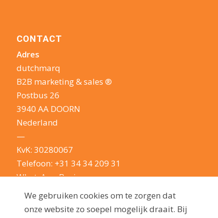
CONTACT
Adres
dutchmarq
B2B marketing & sales ®
Postbus 26
3940 AA DOORN
Nederland
—
KvK: 30280067
Telefoon:
+31 34 34 209 31
WhatsApp Business
E-mail:
info@dutchmarq.nl
We gebruiken cookies om te zorgen dat
—
onze website zo soepel mogelijk draait. Bij
We houden van een geintje. Maar nemen je