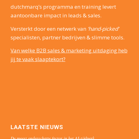
dutchmarq’s programma en training levert
aantoonbare impact in leads & sales.
Versterkt door een netwerk van
‘hand-picked’
specialisten, partner bedrijven & slimme tools.
Van welke B2B sales & marketing uitdaging heb
jij te vaak slaaptekort?
LAATSTE NIEUWS
De meest onderschatte factor in het AI-tijdperk