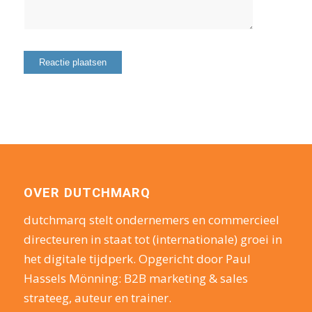
OVER DUTCHMARQ
dutchmarq stelt ondernemers en commercieel
directeuren in staat tot (internationale) groei in
het digitale tijdperk. Opgericht door Paul
Hassels Mönning: B2B marketing & sales
strateeg, auteur en trainer.