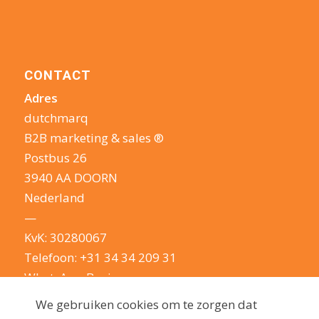
CONTACT
Adres
dutchmarq
B2B marketing & sales ®
Postbus 26
3940 AA DOORN
Nederland
—
KvK: 30280067
Telefoon:
+31 34 34 209 31
WhatsApp Business
E-mail:
info@dutchmarq.nl
We gebruiken cookies om te zorgen dat
—