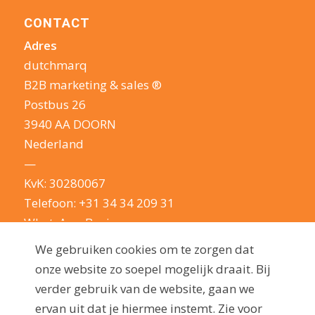
CONTACT
Adres
dutchmarq
B2B marketing & sales ®
Postbus 26
3940 AA DOORN
Nederland
—
KvK: 30280067
Telefoon:
+31 34 34 209 31
WhatsApp Business
E-mail:
info@dutchmarq.nl
We gebruiken cookies om te zorgen dat
—
onze website zo soepel mogelijk draait. Bij
We houden van een geintje. Maar nemen je
verder gebruik van de website, gaan we
privacy erg serieus: lees hier onze
ervan uit dat je hiermee instemt. Zie voor