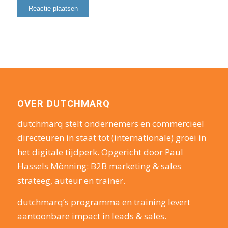
OVER DUTCHMARQ
dutchmarq stelt ondernemers en commercieel
directeuren in staat tot (internationale) groei in
het digitale tijdperk. Opgericht door Paul
Hassels Mönning: B2B marketing & sales
strateeg, auteur en trainer.
dutchmarq’s programma en training levert
aantoonbare impact in leads & sales.